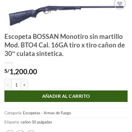
Añadir
a la
lista
de
Escopeta BOSSAN Monotiro sin martillo
deseos
Mod. BTO4 Cal. 16GA tiro x tiro cañon de
30″ culata sintetica.
1,200.00
S/
Escopeta BOSSAN Monotiro sin martillo Mod. BTO4 Cal. 16GA tiro x tir
AÑADIR AL CARRITO
Categoría:
Escopetas - Armas de Fuego
Etiqueta:
cañon 30 pulgadas