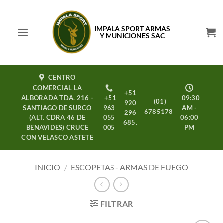
Saltar
al
IMPALA SPORT ARMAS
contenido
Y MUNICIONES SAC
CENTRO
COMERCIAL LA
+51
ALBORADA TDA. 216 -
+51
09:30
(01)
920
SANTIAGO DE SURCO
963
AM -
6785178
296
(ALT. CDRA 46 DE
055
06:00
685.
BENAVIDES) CRUCE
005
PM
CON VELASCO ASTETE
INICIO
/
ESCOPETAS - ARMAS DE FUEGO
FILTRAR