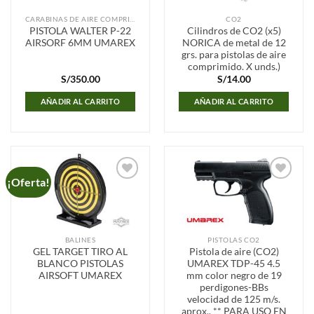
CARABINAS DE AIRE COMPRIMIDO
CO2
PISTOLA WALTER P-22
Cilindros de CO2 (x5)
AIRSORF 6MM UMAREX
NORICA de metal de 12
grs. para pistolas de aire
comprimido. X unds.)
S/
350.00
S/
14.00
AÑADIR AL CARRITO
AÑADIR AL CARRITO
¡Oferta!
Añadir
Añadir
a la
a la
lista de
lista de
deseos
deseos
BALINES
PISTOLAS CO2
GEL TARGET TIRO AL
Pistola de aire (CO2)
BLANCO PISTOLAS
UMAREX TDP-45 4.5
AIRSOFT UMAREX
mm color negro de 19
perdigones-BBs
velocidad de 125 m/s.
aprox.. ** PARA USO EN