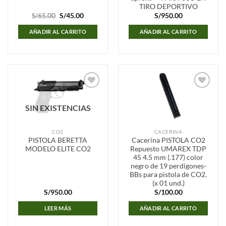
TIRO DEPORTIVO
El
El
S/
65.00
S/
45.00
S/
950.00
precio
precio
original
actual
AÑADIR AL CARRITO
AÑADIR AL CARRITO
era:
es:
S/65.00.
S/45.00.
Añadir
Añadir
a la
a la
SIN EXISTENCIAS
lista de
lista de
deseos
deseos
CO2
CACERINA
PISTOLA BERETTA
Cacerina PISTOLA CO2
MODELO ELITE CO2
Repuesto UMAREX TDP
45 4.5 mm (.177) color
negro de 19 perdigones-
BBs para pistola de CO2.
(x 01 und.)
S/
950.00
S/
100.00
LEER MÁS
AÑADIR AL CARRITO