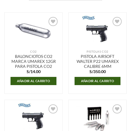
Añadir
Añadir
a la
a la
lista de
lista de
deseos
deseos
CO2
PISTOLAS CO2
BALONCIOTOS CO2
PISTOLA AIRSOFT
MARCA UMAREX 12GR
WALTER P22 UMAREX
PARA PISTOLA CO2
CALIBRE 6MM
S/
14.00
S/
350.00
AÑADIR AL CARRITO
AÑADIR AL CARRITO
Añadir
Añadir
a la
a la
lista de
lista de
deseos
deseos