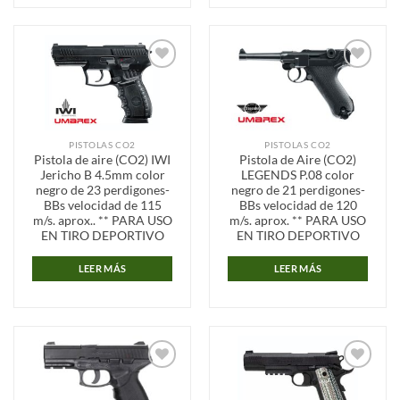
Añadir
Añadir
a la
a la
lista de
lista de
deseos
deseos
PISTOLAS CO2
PISTOLAS CO2
Pistola de aire (CO2) IWI
Pistola de Aire (CO2)
Jericho B 4.5mm color
LEGENDS P.08 color
negro de 23 perdigones-
negro de 21 perdigones-
BBs velocidad de 115
BBs velocidad de 120
m/s. aprox.. ** PARA USO
m/s. aprox. ** PARA USO
EN TIRO DEPORTIVO
EN TIRO DEPORTIVO
LEER MÁS
LEER MÁS
Añadir
Añadir
a la
a la