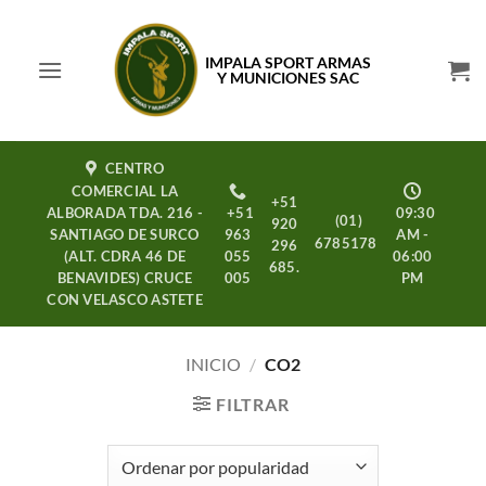
Saltar
al
IMPALA SPORT ARMAS
contenido
Y MUNICIONES SAC
CENTRO
COMERCIAL LA
+51
ALBORADA TDA. 216 -
+51
09:30
(01)
920
SANTIAGO DE SURCO
963
AM -
6785178
296
(ALT. CDRA 46 DE
055
06:00
685.
BENAVIDES) CRUCE
005
PM
CON VELASCO ASTETE
INICIO
/
CO2
FILTRAR