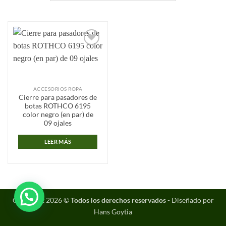
Añadir
a la
lista de
deseos
ACCESORIOS ROPA
Cierre para pasadores de
botas ROTHCO 6195
color negro (en par) de
09 ojales
LEER MÁS
Copyright 2026 ©
Todos los derechos reservados
- Diseñado por
Hans Goytia