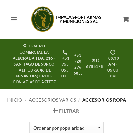
Saltar
al
IMPALA SPORT ARMAS
contenido
Y MUNICIONES SAC
CENTRO
COMERCIAL LA
+51
ALBORADA TDA. 216 -
+51
09:30
(01)
920
SANTIAGO DE SURCO
963
AM -
6785178
296
(ALT. CDRA 46 DE
055
06:00
685.
BENAVIDES) CRUCE
005
PM
CON VELASCO ASTETE
INICIO
/
ACCESORIOS VARIOS
/
ACCESORIOS ROPA
FILTRAR