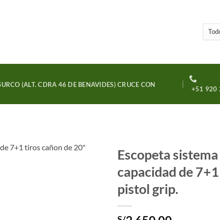
URCO (ALT. CDRA 46 DE BENAVIDES) CRUCE CON
+51 920 
Escopeta sistema
capacidad de 7+1 
Añadir
a la
pistol grip.
lista
de
deseos
S/