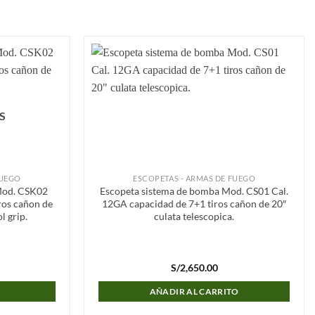
Añadir
Añadir
a la
a la
lista de
lista de
deseos
deseos
S
FUEGO
ESCOPETAS - ARMAS DE FUEGO
Mod. CSK02
Escopeta sistema de bomba Mod. CS01 Cal.
ros cañon de
12GA capacidad de 7+1 tiros cañon de 20″
l grip.
culata telescopica.
S/
2,650.00
AÑADIR AL CARRITO