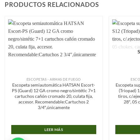
PRODUCTOS RELACIONADOS
Añadir
a la
lista de
deseos
ESCOPETAS - ARMAS DE FUEGO
ESCO
Escopeta semiautomática HATSAN Escort-
Escopeta s
PS (Guard) 12 GA cromo negro/sintétic 7+1
(Triopad) 
cartuchos cañón cromado 20, culata fija,
tiros, c/.e
accesor. Recomendable:Cartuchos 2
28″, 05 
3/4″,únicamente
LEER MÁS