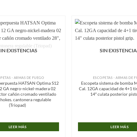
Añadir
a la
lista de
deseos
SIN EXISTENCIAS
SIN EXISTENCIA
PETAS - ARMAS DE FUEGO
ESCOPETAS - ARMAS DE 
uperpuesta HATSAN Optima S12
Escopeta sistema de bomba 
12 GA negro-nickel-madera 02
Cal. 12GA capacidad de 4+1 ti
jector cañón cromado ventilado
14″ culata posterior pisto
chokes. cantonera regulable
(Triopad)
LEER MÁS
LEER MÁS