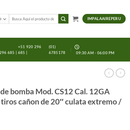
Buscar
IMPALAAIREPERU
por:
+51 920 296
(01)
296 685 |
685 |
6785178
09:30 AM - 06:00 PM
 de bomba Mod. CS12 Cal. 12GA
tiros cañon de 20″ culata extremo /