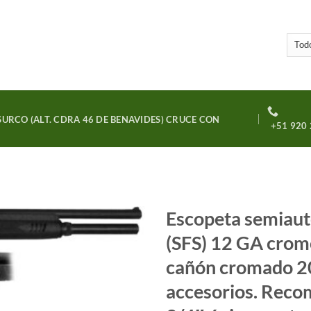
URCO (ALT. CDRA 46 DE BENAVIDES) CRUCE CON
+51 920 
Escopeta semiau
(SFS) 12 GA crom
Añadir
a la
cañón cromado 20″
lista
de
accesorios. Reco
deseos