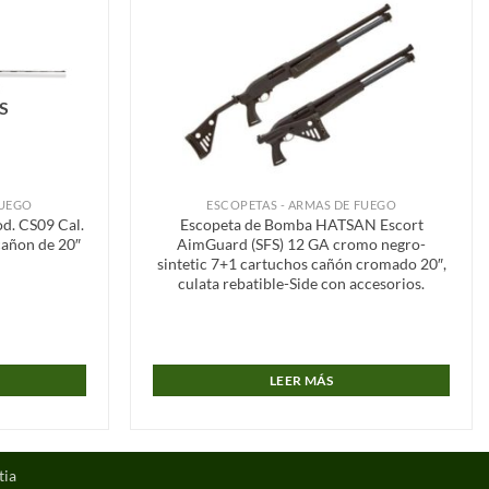
Añadir
Añadir
a la
a la
lista de
lista de
deseos
deseos
S
FUEGO
ESCOPETAS - ARMAS DE FUEGO
d. CS09 Cal.
Escopeta de Bomba HATSAN Escort
cañon de 20″
AimGuard (SFS) 12 GA cromo negro-
sintetic 7+1 cartuchos cañón cromado 20″,
culata rebatible-Side con accesorios.
LEER MÁS
tia