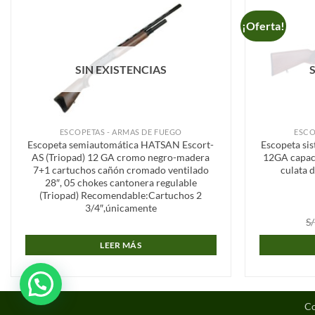
¡Oferta!
Añadir
a la
lista de
deseos
SIN EXISTENCIAS
ESCOPETAS - ARMAS DE FUEGO
ESCO
Escopeta semiautomática HATSAN Escort-
Escopeta si
AS (Triopad) 12 GA cromo negro-madera
12GA capaci
7+1 cartuchos cañón cromado ventilado
culata 
28″, 05 chokes cantonera regulable
(Triopad) Recomendable:Cartuchos 2
3/4″,únicamente
S/
LEER MÁS
Co