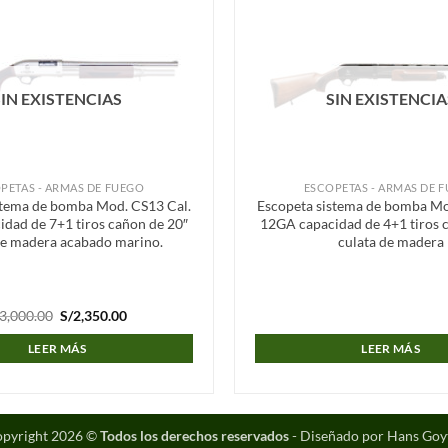
Añadir
a la
lista de
deseos
SIN EXISTENCIAS
SIN EXISTENCIA
PETAS - ARMAS DE FUEGO
ESCOPETAS - ARMAS DE 
stema de bomba Mod. CS13 Cal.
Escopeta sistema de bomba Mo
dad de 7+1 tiros cañon de 20″
12GA capacidad de 4+1 tiros 
de madera acabado marino.
culata de madera
El
El
3,000.00
S/
2,350.00
precio
precio
original
actual
LEER MÁS
LEER MÁS
era:
es:
S/3,000.00.
S/2,350.00.
pyright 2026 ©
Todos los derechos reservados
- Diseñado por Hans Goy