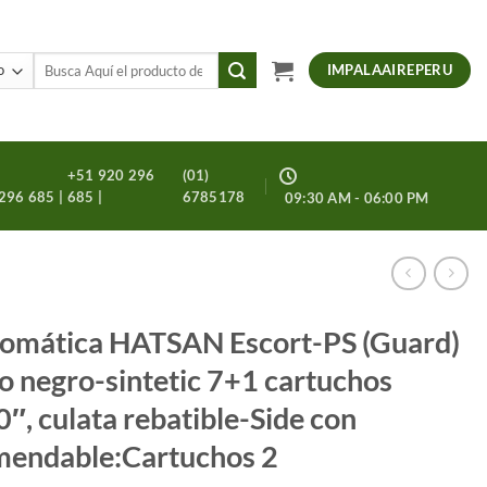
Buscar
IMPALAAIREPERU
por:
+51 920 296
(01)
296 685 |
685 |
6785178
09:30 AM - 06:00 PM
tomática HATSAN Escort-PS (Guard)
o negro-sintetic 7+1 cartuchos
, culata rebatible-Side con
mendable:Cartuchos 2