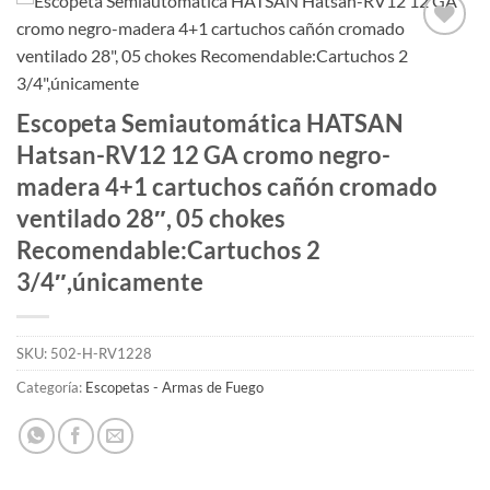
Añadir
a la
lista
de
Escopeta Semiautomática HATSAN
deseos
Hatsan-RV12 12 GA cromo negro-
madera 4+1 cartuchos cañón cromado
ventilado 28″, 05 chokes
Recomendable:Cartuchos 2
3/4″,únicamente
SKU:
502-H-RV1228
Categoría:
Escopetas - Armas de Fuego