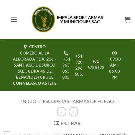
Saltar
al
IMPALA SPORT ARMAS
contenido
Y MUNICIONES SAC
CENTRO
COMERCIAL LA
+51
ALBORADA TDA. 216 -
+51
09:30
(01)
920
SANTIAGO DE SURCO
963
AM -
6785178
296
(ALT. CDRA 46 DE
055
06:00
685.
BENAVIDES) CRUCE
005
PM
CON VELASCO ASTETE
INICIO
/
ESCOPETAS - ARMAS DE FUEGO
FILTRAR