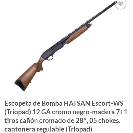
Añadir
a la
lista
de
deseos
Escopeta de Bomba HATSAN Escort-WS
(Triopad) 12 GA cromo negro-madera 7+1
tiros cañón cromado de 28″, 05 chokes.
cantonera regulable (Triopad).