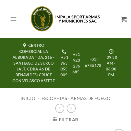
Saltar
al
IMPALA SPORT ARMAS
contenido
Y MUNICIONES SAC
CENTRO
COMERCIAL LA
+51
ALBORADA TDA. 216 -
+51
09:30
(01)
920
SANTIAGO DE SURCO
963
AM -
6785178
296
(ALT. CDRA 46 DE
055
06:00
685.
BENAVIDES) CRUCE
005
PM
CON VELASCO ASTETE
INICIO
/
ESCOPETAS - ARMAS DE FUEGO
FILTRAR