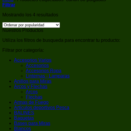
Filtrar
Ordenado
Mostrando los 4 resultados
por
popularidad
Nuestros Productos
Utiliza los filtros de busqueda para encontrar tu producto:
Filtrar por categoría:
Accesorios Varios
Accesorios
Accesorios Ropa
Linternas - Lamparas
Anillos para Miras
Arcos y Flechas
Arcos
Flechas
Armas de Fuego
Artículos deportivos Pesca
BALINES
Baquetas
Bases para Miras
Blancos