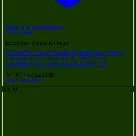
Añadir a la lista de deseos
Vista Rápida
Escopetas - Armas de Fuego
ESCOPETA MONOTIRO MARCA BOSSAN MODELO
CALIBRE 16 GA CAÑON DE 30″ TIRO X TIRO
ACABADO PAVONADO CULATA SINTETICO
El
El
S/
1,500.00
S/
1,200.00
precio
precio
Añadir al carrito
original
actual
¡Oferta!
era:
es:
S/1,500.00.
S/1,200.00.