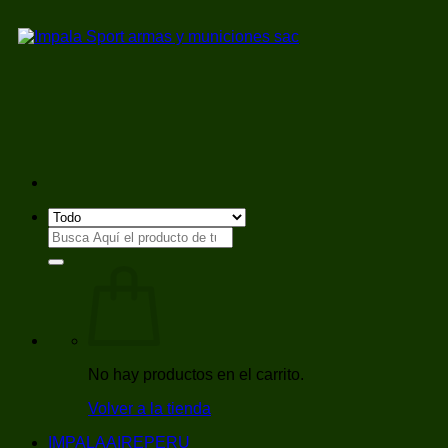
Saltar
al
contenido
Buscar
por:
No hay productos en el carrito.
Volver a la tienda
IMPALAAIREPERU