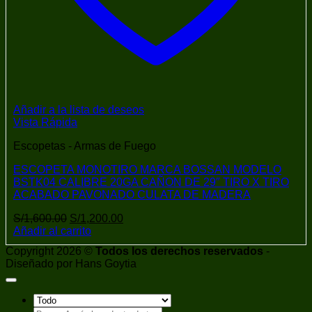
Añadir a la lista de deseos
Vista Rápida
Escopetas - Armas de Fuego
ESCOPETA MONOTIRO MARCA BOSSAN MODELO
BSTK04 CALIBRE 20GA CAÑON DE 29″ TIRO X TIRO
ACABADO PAVONADO CULATA DE MADERA
El
El
S/
1,600.00
S/
1,200.00
precio
precio
Añadir al carrito
original
actual
Copyright 2026 ©
Todos los derechos reservados
-
era:
es:
Diseñado por Hans Goytia
S/1,600.00.
S/1,200.00.