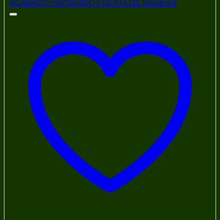
Gorras
Inhibidores de Óxido
Kits de Limpieza
Maletines
Miras
Miras de Punto
Miras Telescópicas
Multiherramientas
Municiones
Balines y Perdigones
Cartuchos
Municiones Largas y Cortas
Navajas
Para Carabinas
Para Pistolas
Pistolas - Armas de Fuego
Polos
Ponchos
Réplicas Accesorios
Repuestos
Repuestos/Accesorios
Revólveres
Ropa
Sobaqueras
Tiro Deportivo