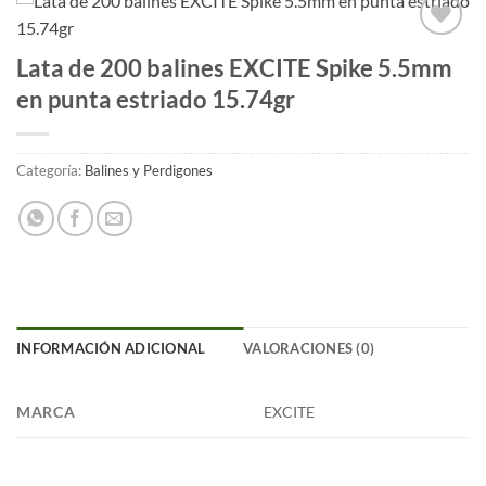
Añadir
Lata de 200 balines EXCITE Spike 5.5mm
a la
en punta estriado 15.74gr
lista
de
deseos
Categoría:
Balines y Perdigones
INFORMACIÓN ADICIONAL
VALORACIONES (0)
MARCA
EXCITE