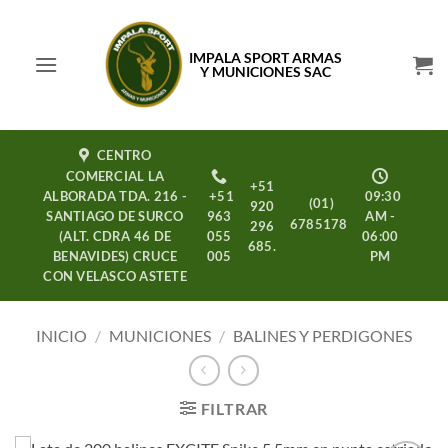
Saltar
al
IMPALA SPORT ARMAS
contenido
Y MUNICIONES SAC
CENTRO
COMERCIAL LA
+51
ALBORADA TDA. 216 -
+51
09:30
(01)
920
SANTIAGO DE SURCO
963
AM -
6785178
296
(ALT. CDRA 46 DE
055
06:00
685.
BENAVIDES) CRUCE
005
PM
CON VELASCO ASTETE
INICIO
/
MUNICIONES
/
BALINES Y PERDIGONES
FILTRAR