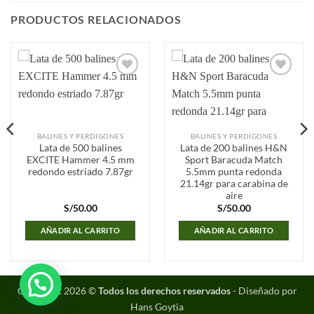
PRODUCTOS RELACIONADOS
Añadir
Añadir
a la
a la
lista de
lista de
deseos
deseos
BALINES Y PERDIGONES
BALINES Y PERDIGONES
Lata de 500 balines
Lata de 200 balines H&N
EXCITE Hammer 4.5 mm
Sport Baracuda Match
redondo estriado 7.87gr
5.5mm punta redonda
21.14gr para carabina de
aire
S/
50.00
S/
50.00
AÑADIR AL CARRITO
AÑADIR AL CARRITO
Copyright 2026 ©
Todos los derechos reservados
- Diseñado por
Hans Goytia