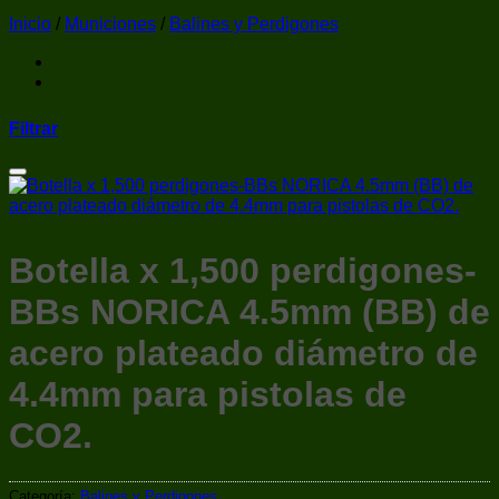
Inicio
/
Municiones
/
Balines y Perdigones
Filtrar
Añadir a la lista de deseos
Botella x 1,500 perdigones-
BBs NORICA 4.5mm (BB) de
acero plateado diámetro de
4.4mm para pistolas de
CO2.
Categoría:
Balines y Perdigones