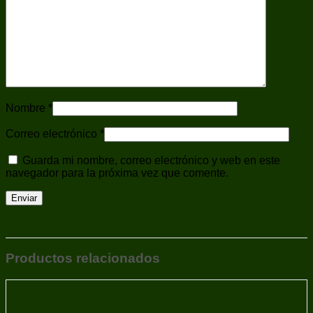
Balines y Perdigones
Municiones
Cartuchos
Municiones Largas y Cortas
Navajas
Para Carabinas
Para Pistolas
Pistolas - Armas de Fuego
Polos
Nombre
*
Ponchos
Réplicas Accesorios
Correo electrónico
*
Repuestos
Repuestos/Accesorios
Revólveres
Guarda mi nombre, correo electrónico y web en este
Ropa
navegador para la próxima vez que comente.
Sobaqueras
Tiro Deportivo
Trípodes
Uncategorized
Varas de Defensa
Productos relacionados