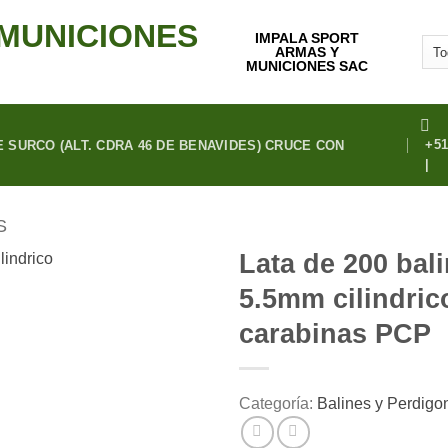
IMPALA SPORT
ARMAS Y
MUNICIONES SAC
+51
 SURCO (ALT. CDRA 46 DE BENAVIDES) CRUCE CON
|
S
Lata de 200 bal
5.5mm cilindric
carabinas PCP
Añadir a la lista de deseos
Categoría:
Balines y Perdigo