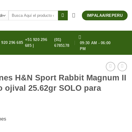
Buscar
IMPALAAIREPERU
por:
+51 920 296
(01)
 920 296 685
09:30 AM - 06:00
685 |
6785178
PM
ines H&N Sport Rabbit Magnum II
o ojival 25.62gr SOLO para
nes