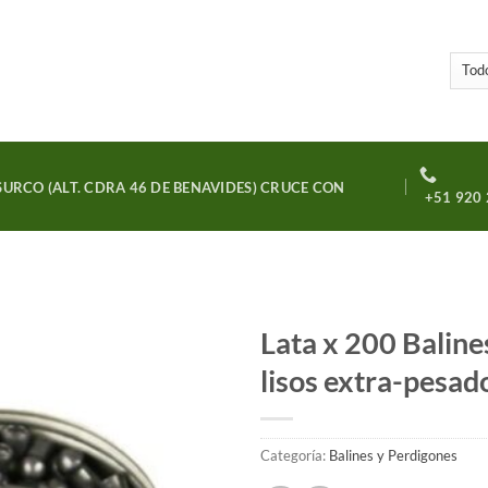
URCO (ALT. CDRA 46 DE BENAVIDES) CRUCE CON
+51 920 
Lata x 200 Bali
lisos extra-pesados
Añadir
a la
lista
de
Categoría:
Balines y Perdigones
deseos