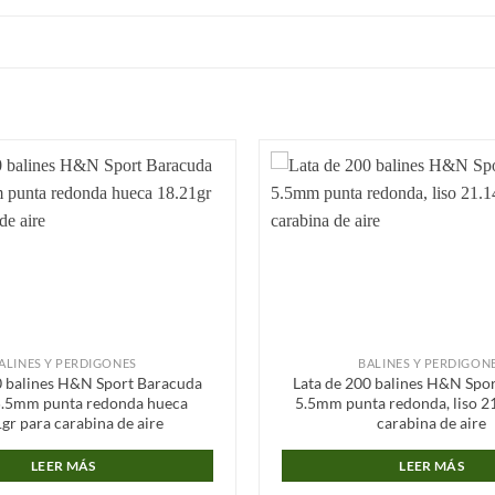
Añadir
a la
lista de
deseos
ALINES Y PERDIGONES
BALINES Y PERDIGON
0 balines H&N Sport Baracuda
Lata de 200 balines H&N Spo
5.5mm punta redonda hueca
5.5mm punta redonda, liso 2
gr para carabina de aire
carabina de aire
LEER MÁS
LEER MÁS