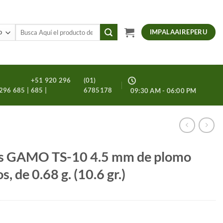
Buscar
IMPALAAIREPERU
por:
+51 920 296
(01)
296 685 |
685 |
6785178
09:30 AM - 06:00 PM
nes GAMO TS-10 4.5 mm de plomo
, de 0.68 g. (10.6 gr.)