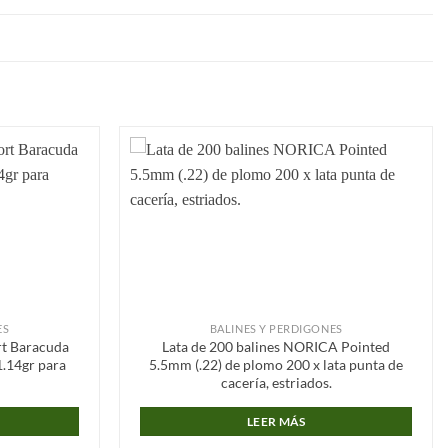
Añadir
Añadir
a la
a la
lista de
lista de
deseos
deseos
ES
BALINES Y PERDIGONES
rt Baracuda
Lata de 200 balines NORICA Pointed
1.14gr para
5.5mm (.22) de plomo 200 x lata punta de
cacería, estriados.
LEER MÁS