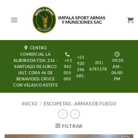
Saltar
al
IMPALA SPORT ARMAS
contenido
Y MUNICIONES SAC
CENTRO
COMERCIAL LA
+51
ALBORADA TDA. 216 -
+51
09:30
(01)
920
SANTIAGO DE SURCO
963
AM -
6785178
296
(ALT. CDRA 46 DE
055
06:00
685.
BENAVIDES) CRUCE
005
PM
CON VELASCO ASTETE
INICIO
/
ESCOPETAS - ARMAS DE FUEGO
FILTRAR