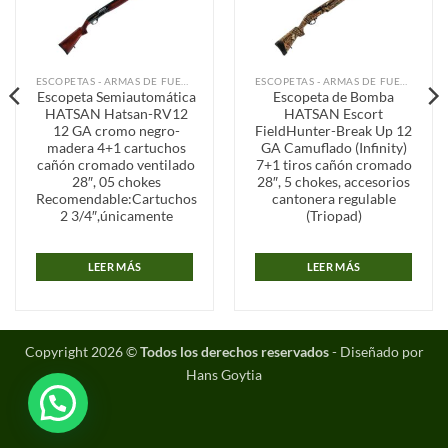
Añadir
Añadir
a la
a la
lista de
lista de
deseos
deseos
ESCOPETAS - ARMAS DE FUEGO
ESCOPETAS - ARMAS DE FUEGO
Escopeta Semiautomática
Escopeta de Bomba
HATSAN Hatsan-RV12
HATSAN Escort
12 GA cromo negro-
FieldHunter-Break Up 12
madera 4+1 cartuchos
GA Camuflado (Infinity)
cañón cromado ventilado
7+1 tiros cañón cromado
28″, 05 chokes
28″, 5 chokes, accesorios
Recomendable:Cartuchos
cantonera regulable
2 3/4″,únicamente
(Triopad)
LEER MÁS
LEER MÁS
Copyright 2026 ©
Todos los derechos reservados
- Diseñado por
Hans Goytia