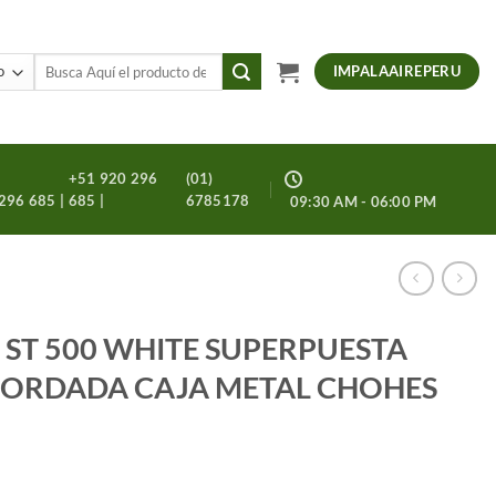
Buscar
IMPALAAIREPERU
por:
+51 920 296
(01)
296 685 |
685 |
6785178
09:30 AM - 06:00 PM
 ST 500 WHITE SUPERPUESTA
BORDADA CAJA METAL CHOHES