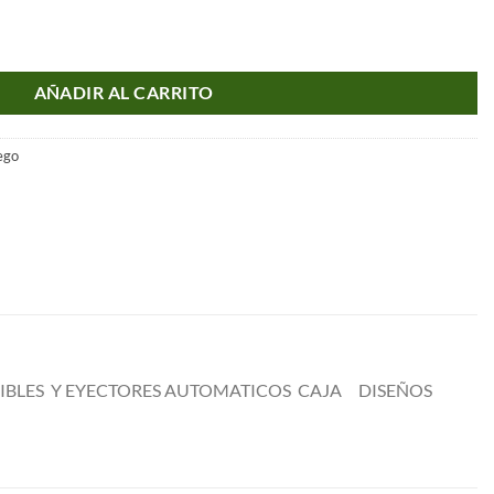
 SUPERPUESTA CALIBRE 12GA BORDADA CAJA METAL CHOHES ESTEN
AÑADIR AL CARRITO
ego
NDIBLES Y EYECTORES AUTOMATICOS CAJA DISEÑOS