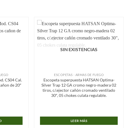
Añadir
Añadir
a la
a la
lista de
lista de
deseos
deseos
SIN EXISTENCIAS
FUEGO
ESCOPETAS - ARMAS DE FUEGO
d. CS04 Cal.
Escopeta superpuesta HATSAN Optima-
cañon de 20″
Silver Trap 12 GA cromo negro-madera 02
tiros, c/.ejector cañón cromado ventilado
30″, 05 chokes culata regulable.
O
LEER MÁS