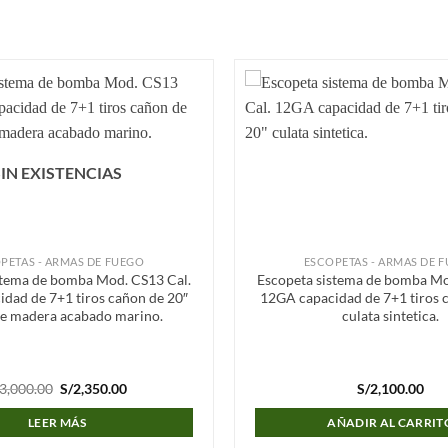
Añadir
a la
lista de
deseos
SIN EXISTENCIAS
PETAS - ARMAS DE FUEGO
ESCOPETAS - ARMAS DE 
stema de bomba Mod. CS13 Cal.
Escopeta sistema de bomba Mo
dad de 7+1 tiros cañon de 20″
12GA capacidad de 7+1 tiros 
de madera acabado marino.
culata sintetica.
El
El
3,000.00
S/
2,350.00
S/
2,100.00
precio
precio
original
actual
LEER MÁS
AÑADIR AL CARRIT
era:
es:
S/3,000.00.
S/2,350.00.