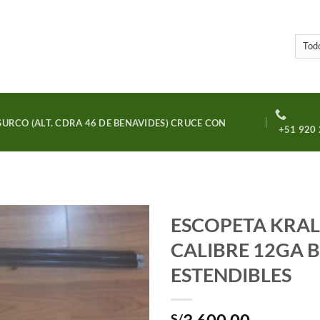
URCO (ALT. CDRA 46 DE BENAVIDES) CRUCE CON
+51 920 
ESCOPETA KRAL
CALIBRE 12GA 
Añadir
a la
ESTENDIBLES
lista
de
deseos
S/