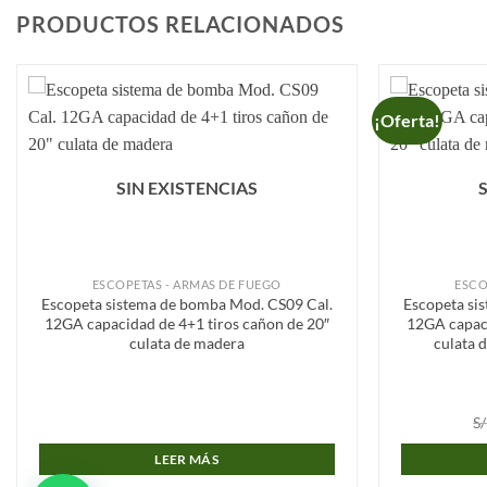
PRODUCTOS RELACIONADOS
¡Oferta!
Añadir
a la
lista de
deseos
SIN EXISTENCIAS
ESCOPETAS - ARMAS DE FUEGO
ESCO
Escopeta sistema de bomba Mod. CS09 Cal.
Escopeta si
12GA capacidad de 4+1 tiros cañon de 20″
12GA capaci
culata de madera
culata 
S/
LEER MÁS