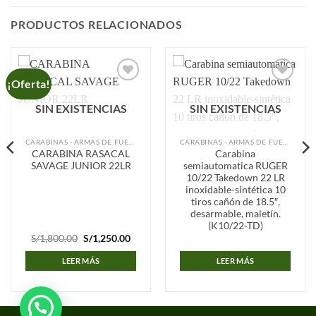
PRODUCTOS RELACIONADOS
¡Oferta!
Añadir
Añadir
a la
a la
SIN EXISTENCIAS
SIN EXISTENCIAS
lista de
lista de
deseos
deseos
CARABINAS - ARMAS DE FUEGO
CARABINAS - ARMAS DE FUEGO
CARABINA RASACAL
Carabina
SAVAGE JUNIOR 22LR
semiautomatica RUGER
10/22 Takedown 22 LR
inoxidable-sintética 10
tiros cañón de 18.5″,
desarmable, maletín.
(K10/22-TD)
El
El
S/
1,800.00
S/
1,250.00
precio
precio
original
actual
LEER MÁS
LEER MÁS
era:
es:
S/1,800.00.
S/1,250.00.