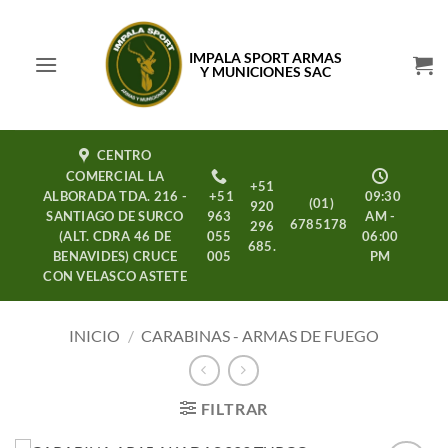
Saltar
al
IMPALA SPORT ARMAS
contenido
Y MUNICIONES SAC
CENTRO
COMERCIAL LA
+51
ALBORADA TDA. 216 -
+51
09:30
(01)
920
SANTIAGO DE SURCO
963
AM -
6785178
296
(ALT. CDRA 46 DE
055
06:00
685.
BENAVIDES) CRUCE
005
PM
CON VELASCO ASTETE
INICIO
/
CARABINAS - ARMAS DE FUEGO
FILTRAR