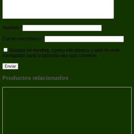
Miras de Punto
Miras Telescópicas
Multiherramientas
Municiones
Balines y Perdigones
Nombre
*
Cartuchos
Municiones Largas y Cortas
Correo electrónico
*
Navajas
Para Carabinas
Guarda mi nombre, correo electrónico y web en este
Para Pistolas
navegador para la próxima vez que comente.
Pistolas - Armas de Fuego
Polos
Ponchos
Réplicas Accesorios
Productos relacionados
Repuestos
Repuestos/Accesorios
Revólveres
Ropa
Sobaqueras
Tiro Deportivo
Trípodes
Uncategorized
Varas de Defensa