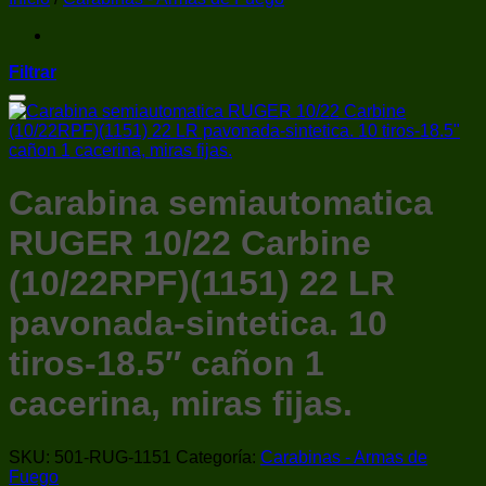
Filtrar
Añadir a la lista de deseos
Carabina semiautomatica
RUGER 10/22 Carbine
(10/22RPF)(1151) 22 LR
pavonada-sintetica. 10
tiros-18.5″ cañon 1
cacerina, miras fijas.
SKU:
501-RUG-1151
Categoría:
Carabinas - Armas de
Fuego