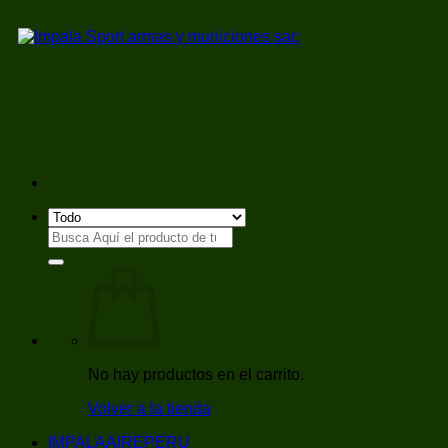
Saltar
al
contenido
Buscar
por:
No hay productos en el carrito.
Volver a la tienda
IMPALAAIREPERU