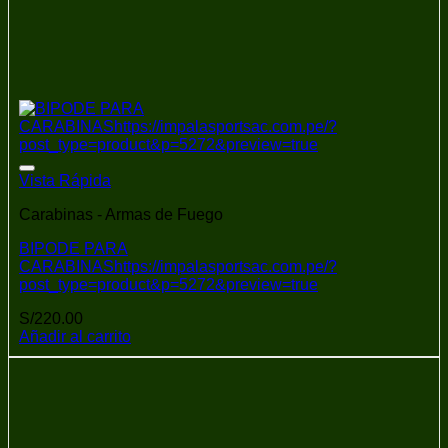
Añadir a la lista de deseos
Vista Rápida
Carabinas - Armas de Fuego
BIPODE PARA
CARABINAShttps://impalasportsac.com.pe/?
post_type=product&p=5272&preview=true
S/
220.00
Añadir al carrito