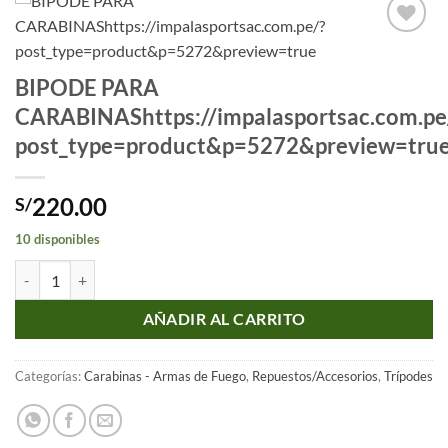
Añadir
a la
BIPODE PARA
lista
de
CARABINAShttps://impalasportsac.com.pe
deseos
post_type=product&p=5272&preview=tru
220.00
S/
10 disponibles
BIPODE PARA CARABINAShttps://impalasportsac.com.pe/?post_typ
AÑADIR AL CARRITO
Categorías:
Carabinas - Armas de Fuego
,
Repuestos/Accesorios
,
Trípodes