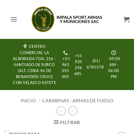
Saltar
al
IMPALA SPORT ARMAS
contenido
Y MUNICIONES SAC
CENTRO
COMERCIAL LA
+51
ALBORADA TDA. 216 -
+51
09:30
(01)
920
SANTIAGO DE SURCO
963
AM -
6785178
296
(ALT. CDRA 46 DE
055
06:00
685.
BENAVIDES) CRUCE
005
PM
CON VELASCO ASTETE
INICIO
/
CARABINAS - ARMAS DE FUEGO
FILTRAR