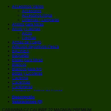
Accesorios Varios
Accesorios
Accesorios Ropa
Linternas - Lamparas
Anillos para Miras
Arcos y Flechas
Arcos
Flechas
Armas de Fuego
Artículos deportivos Pesca
BALINES
Baquetas
Bases para Miras
Blancos
Blancos para tiro
Botas y Licoreras
Cacerina
Cacerinas
Cantoneras
Carabinas - Armas de Fuego
Carabinas de Aire Comprimido
Descripción
Cargador de Cacerina
Valoraciones (0)
Chalecos / Chest Rigs
Chokes
CARABINA CZ CALIBRE 22 MAGNUN PREMIUM