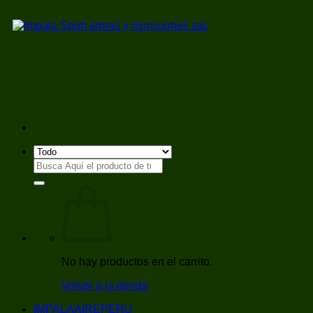
Saltar
al
contenido
Buscar
por:
No hay productos en el carrito.
Volver a la tienda
IMPALAAIREPERU