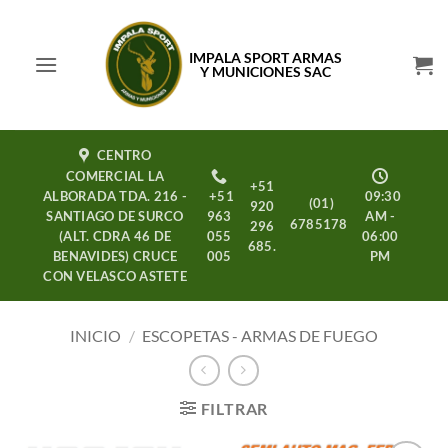
Saltar
al
IMPALA SPORT ARMAS
contenido
Y MUNICIONES SAC
CENTRO
COMERCIAL LA
+51
ALBORADA TDA. 216 -
+51
09:30
(01)
920
SANTIAGO DE SURCO
963
AM -
6785178
296
(ALT. CDRA 46 DE
055
06:00
685.
BENAVIDES) CRUCE
005
PM
CON VELASCO ASTETE
INICIO
/
ESCOPETAS - ARMAS DE FUEGO
FILTRAR