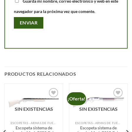
Guarda mi nombre, correo electrónico y web en este
navegador para la próxima vez que comente.
PRODUCTOS RELACIONADOS
¡Oferta!
Añadir
Añadir
a la
a la
SIN EXISTENCIAS
SIN EXISTENCIAS
lista de
lista de
deseos
deseos
ESCOPETAS - ARMAS DE FUEGO
ESCOPETAS - ARMAS DE FUEGO
Escopeta sistema de
Escopeta sistema de