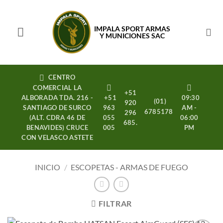
Saltar
al
IMPALA SPORT ARMAS
contenido
Y MUNICIONES SAC
CENTRO
COMERCIAL LA
+51
ALBORADA TDA. 216 -
+51
09:30
(01)
920
SANTIAGO DE SURCO
963
AM -
6785178
296
(ALT. CDRA 46 DE
055
06:00
685.
BENAVIDES) CRUCE
005
PM
CON VELASCO ASTETE
INICIO
/
ESCOPETAS - ARMAS DE FUEGO
FILTRAR