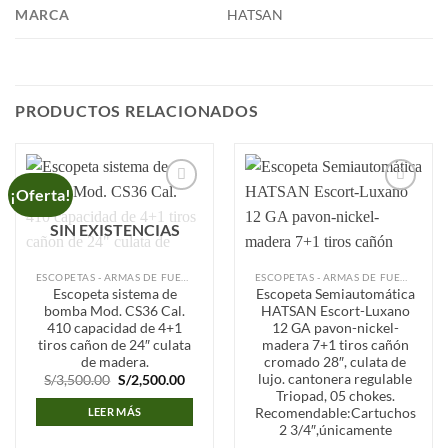
MARCA
HATSAN
PRODUCTOS RELACIONADOS
¡Oferta!
Añadir
Añadir
a la
a la
SIN EXISTENCIAS
lista de
lista de
deseos
deseos
ESCOPETAS - ARMAS DE FUEGO
ESCOPETAS - ARMAS DE FUEGO
Escopeta sistema de
Escopeta Semiautomática
bomba Mod. CS36 Cal.
HATSAN Escort-Luxano
410 capacidad de 4+1
12 GA pavon-nickel-
tiros cañon de 24″ culata
madera 7+1 tiros cañón
de madera.
cromado 28″, culata de
lujo. cantonera regulable
El
El
S/
3,500.00
S/
2,500.00
precio
precio
Triopad, 05 chokes.
original
actual
Recomendable:Cartuchos
LEER MÁS
era:
es:
2 3/4″,únicamente
S/3,500.00.
S/2,500.00.