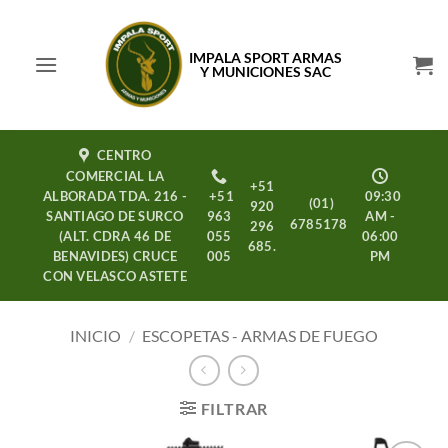
Saltar
al
IMPALA SPORT ARMAS
contenido
Y MUNICIONES SAC
CENTRO
COMERCIAL LA
+51
ALBORADA TDA. 216 -
+51
09:30
(01)
920
SANTIAGO DE SURCO
963
AM -
6785178
296
(ALT. CDRA 46 DE
055
06:00
685.
BENAVIDES) CRUCE
005
PM
CON VELASCO ASTETE
INICIO
/
ESCOPETAS - ARMAS DE FUEGO
FILTRAR