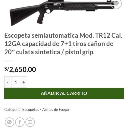
Añadir
a la
lista
de
Escopeta semiautomatica Mod. TR12 Cal.
deseos
12GA capacidad de 7+1 tiros cañon de
20″ culata sintetica / pistol grip.
2,650.00
S/
Escopeta semiautomatica Mod. TR12 Cal. 12GA capacidad de 7+1 tiros ca
AÑADIR AL CARRITO
Categoría:
Escopetas - Armas de Fuego