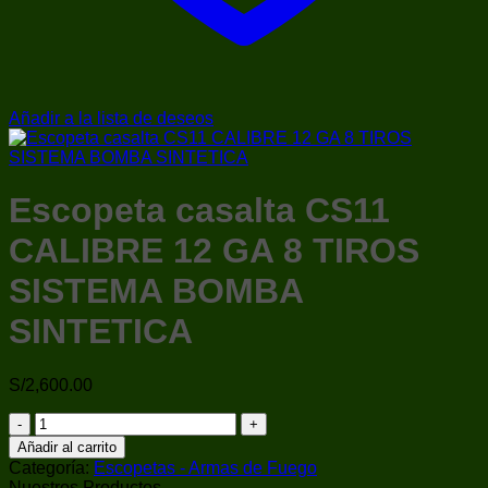
Añadir a la lista de deseos
Escopeta casalta CS11
CALIBRE 12 GA 8 TIROS
SISTEMA BOMBA
SINTETICA
S/
2,600.00
Escopeta
casalta
Añadir al carrito
CS11
Categoría:
Escopetas - Armas de Fuego
CALIBRE
Nuestros Productos