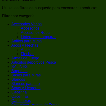
12
GA
Utiliza los filtros de busqueda para encontrar tu producto:
8
TIROS
Filtrar por categoría:
SISTEMA
BOMBA
Accesorios Varios
SINTETICA
Accesorios
cantidad
Accesorios Ropa
Linternas - Lamparas
Anillos para Miras
Arcos y Flechas
Arcos
Flechas
Armas de Fuego
Artículos deportivos Pesca
BALINES
Baquetas
Bases para Miras
Blancos
Blancos para tiro
Botas y Licoreras
Cacerina
Cacerinas
Cantoneras
Carabinas - Armas de Fuego