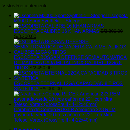
Carabinas de Aire Comprimido
Vistos Recientemente
Cargador de Cacerina
Chalecos / Chest Rigs
Escopeta
Chokes
M3000 Sport Synthetic – Stoeger
Cintas Adhesivas
CO2
ESCOPETA CALIBRE 16 KHAN ARMAS
S/
3,800.00
Pistolas CO2
El
El
S/
3,200.00
Correas
precio
precio
Cuchillas
original
actual
Cuchilleria
era:
es:
Cuchillos
S/3,800.00.
S/3,200.00.
ESCOPETA BOSSAN DEFENSE SEMIAUTOMATICA
Defensa Personal
DE MADERA CAJA METAL INOX CALIBRE 12GA 8
Gases Pimienta
TIROS
S/
2,450.00
Empuñaduras
Escobillas
Escopetas - Armas de Fuego
ESCOPETA ETERNAL 12GA CAPACIDAD 8 TIROS
Esposas
SINTETICA
S/
5,000.00
Estuches
Fundas de Armas
Gorras
Inhibidores de Óxido
Carabina de Cerrojo RUGER American 223 REM
Kits de Limpieza
pavonada-verde 10 tiros cañón de 22", con Mira
Maletines
Telesc. Vortex (CrossFre II - 4-12x40mm)
Miras
Miras de Punto
Descripción