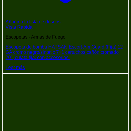
Añadir a la lista de deseos
Vista Rápida
Escopetas - Armas de Fuego
Escopeta de bomba HATSAN Escort-AimGuard (Fija) 12
GA cromo negro/sintétic 7+1 cartuchos cañón cromado
20″, culata fija. con accesorios.
Leer más