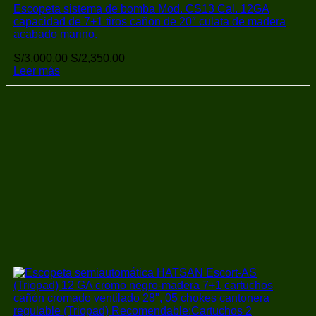
Escopeta sistema de bomba Mod. CS13 Cal. 12GA
capacidad de 7+1 tiros cañon de 20″ culata de madera
acabado marino.
El
El
S/
3,000.00
S/
2,350.00
precio
precio
Leer más
original
actual
era:
es:
S/3,000.00.
S/2,350.00.