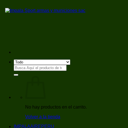
Saltar
al
contenido
Buscar
por:
No hay productos en el carrito.
Volver a la tienda
IMPALAAIREPERU