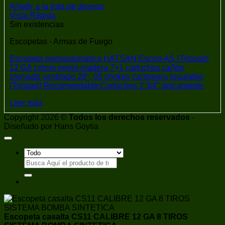
Añadir a la lista de deseos
Vista Rápida
Sin existencias
Escopetas - Armas de Fuego
Escopeta semiautomática HATSAN Escort-AS (Triopad)
12 GA cromo negro-madera 7+1 cartuchos cañón
cromado ventilado 28″, 05 chokes cantonera regulable
(Triopad) Recomendable:Cartuchos 2 3/4″,únicamente
Leer más
Copyright 2026 ©
Todos los derechos reservados
-
Diseñado por Hans Goytia
Buscar
por:
Escopeta casalta CS11 CALIBRE 12 GA 8 TIROS