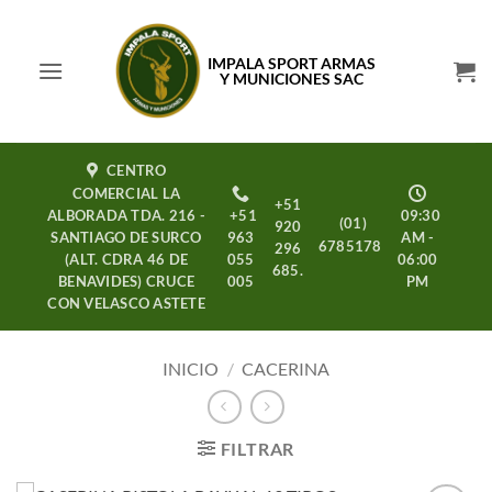
Saltar
al
IMPALA SPORT ARMAS
contenido
Y MUNICIONES SAC
CENTRO
COMERCIAL LA
+51
ALBORADA TDA. 216 -
+51
09:30
(01)
920
SANTIAGO DE SURCO
963
AM -
6785178
296
(ALT. CDRA 46 DE
055
06:00
685.
BENAVIDES) CRUCE
005
PM
CON VELASCO ASTETE
INICIO
/
CACERINA
FILTRAR