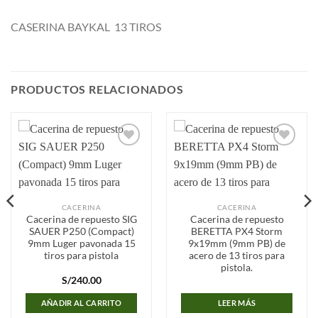
CASERINA BAYKAL 13 TIROS
PRODUCTOS RELACIONADOS
Añadir
Añadir
a la
a la
lista de
lista de
deseos
deseos
CACERINA
CACERINA
Cacerina de repuesto SIG
Cacerina de repuesto
SAUER P250 (Compact)
BERETTA PX4 Storm
9mm Luger pavonada 15
9x19mm (9mm PB) de
tiros para pistola
acero de 13 tiros para
pistola.
S/
240.00
AÑADIR AL CARRITO
LEER MÁS