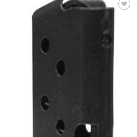
Añadir
a la
lista
de
deseos