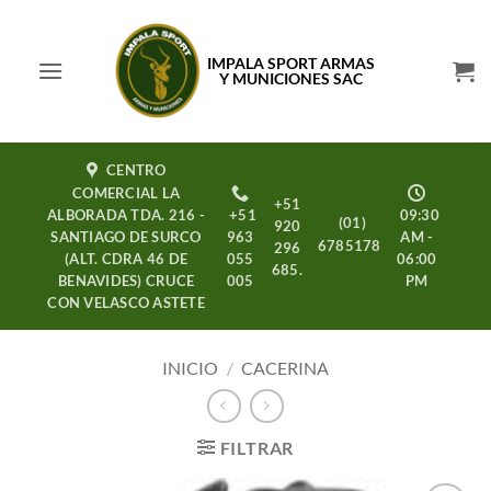
Saltar
al
IMPALA SPORT ARMAS
contenido
Y MUNICIONES SAC
CENTRO
COMERCIAL LA
+51
ALBORADA TDA. 216 -
+51
09:30
(01)
920
SANTIAGO DE SURCO
963
AM -
6785178
296
(ALT. CDRA 46 DE
055
06:00
685.
BENAVIDES) CRUCE
005
PM
CON VELASCO ASTETE
INICIO
/
CACERINA
FILTRAR