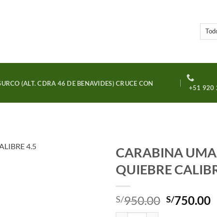
URCO (ALT. CDRA 46 DE BENAVIDES) CRUCE CON
+51 920 
CARABINA UMAR
QUIEBRE CALIBR
Añadir
a la
lista
El
E
950.00
750.00
S/
S/
de
deseos
precio
p