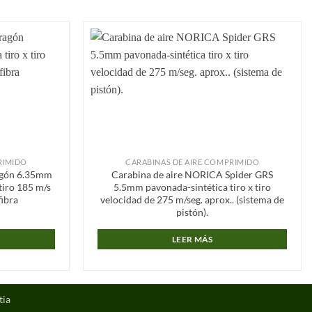
Añadir
Añadir
a la
a la
lista de
lista de
deseos
deseos
RIMIDO
CARABINAS DE AIRE COMPRIMIDO
agón 6.35mm
Carabina de aire NORICA Spider GRS
 tiro 185 m/s
5.5mm pavonada-sintética tiro x tiro
fibra
velocidad de 275 m/seg. aprox.. (sistema de
pistón).
LEER MÁS
tia