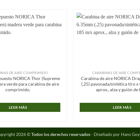
Añadir
a la
lista de
deseos
INAS DE AIRE COMPRIMIDO
CARABINAS DE AIRE COMP
epuesto NORICA Thor (Supreme
Carabina de aire NORICA Dr
ra verde para carabina de aire
(.25) pavonada/sintética tiro x
comprimido.
aprox., alza y guión de 
LEER MÁS
LEER MÁS
pyright 2026 ©
Todos los derechos reservados
- Diseñado por Hans Goy