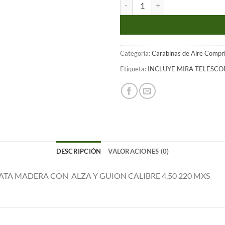
CARABINA UMAREX R32 PERFECT
original
a
era:
e
S/950.00.
S
Categoría:
Carabinas de Aire Compr
Etiqueta:
INCLUYE MIRA TELESCO
DESCRIPCIÓN
VALORACIONES (0)
TA MADERA CON ALZA Y GUION CALIBRE 4.50 220 MXS