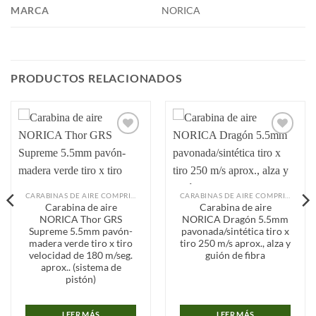
MARCA
NORICA
PRODUCTOS RELACIONADOS
Añadir
Añadir
a la
a la
lista de
lista de
deseos
deseos
CARABINAS DE AIRE COMPRIMIDO
CARABINAS DE AIRE COMPRIMIDO
Carabina de aire
Carabina de aire
NORICA Thor GRS
NORICA Dragón 5.5mm
Supreme 5.5mm pavón-
pavonada/sintética tiro x
madera verde tiro x tiro
tiro 250 m/s aprox., alza y
velocidad de 180 m/seg.
guión de fibra
aprox.. (sistema de
pistón)
LEER MÁS
LEER MÁS