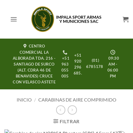
Saltar
al
IMPALA SPORT ARMAS
contenido
Y MUNICIONES SAC
CENTRO
COMERCIAL LA
+51
ALBORADA TDA. 216 -
+51
09:30
(01)
920
SANTIAGO DE SURCO
963
AM -
6785178
296
(ALT. CDRA 46 DE
055
06:00
685.
BENAVIDES) CRUCE
005
PM
CON VELASCO ASTETE
INICIO
/
CARABINAS DE AIRE COMPRIMIDO
FILTRAR