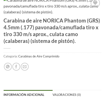
Añadir
a la
Carabina de aire NORICA Phantom (GRS)
lista
de
4.5mm (.177) pavonada/camuflada tiro x
deseos
tiro 330 m/s aprox., culata camo
(calaberas) (sistema de pistón).
Categoría:
Carabinas de Aire Comprimido
INFORMACIÓN ADICIONAL
VALORACIONES (0)