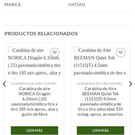
MARCA
HATSAN
PRODUCTOS RELACIONADOS
Añadir
Añadir
a la
a la
lista de
lista de
deseos
deseos
CARABINAS DE AIRE COMPRIMIDO
CARABINAS DE AIRE COMPRIMIDO
Carabina de aire
Carabina de Aire
NORICA Dragón
BEEMAN Quiet Tek
6.35mm (.25)
(1151QT) 4.5mm
pavonada/sintética tiro x
pavonada-sintética de
tiro 185 m/s aprox., alza y
tiro x tiro velocidad 335
guión de fibra
m/seg. aprox, accesorios.
LEER MÁS
LEER MÁS