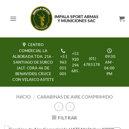
Saltar
al
IMPALA SPORT ARMAS
contenido
Y MUNICIONES SAC
CENTRO
COMERCIAL LA
+51
ALBORADA TDA. 216 -
+51
09:30
(01)
920
SANTIAGO DE SURCO
963
AM -
6785178
296
(ALT. CDRA 46 DE
055
06:00
685.
BENAVIDES) CRUCE
005
PM
CON VELASCO ASTETE
INICIO
/
CARABINAS DE AIRE COMPRIMIDO
FILTRAR