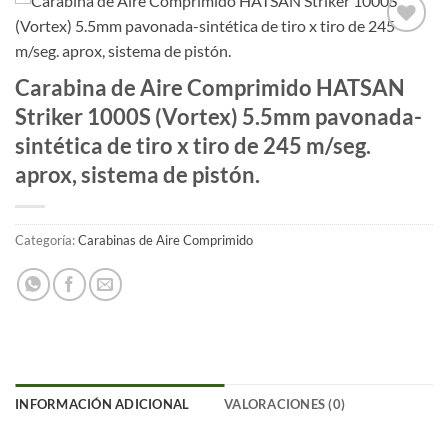
Añadir
a la
Carabina de Aire Comprimido HATSAN
lista
de
Striker 1000S (Vortex) 5.5mm pavonada-
deseos
sintética de tiro x tiro de 245 m/seg.
aprox, sistema de pistón.
Categoría:
Carabinas de Aire Comprimido
INFORMACIÓN ADICIONAL
VALORACIONES (0)