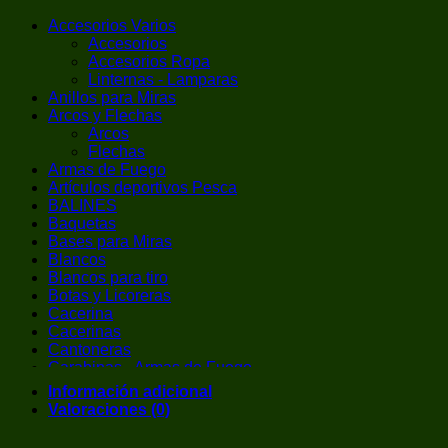
Accesorios Varios
Accesorios
Accesorios Ropa
Linternas - Lamparas
Anillos para Miras
Arcos y Flechas
Arcos
Flechas
Armas de Fuego
Artículos deportivos Pesca
BALINES
Baquetas
Bases para Miras
Blancos
Blancos para tiro
Botas y Licoreras
Cacerina
Cacerinas
Cantoneras
Carabinas - Armas de Fuego
Carabinas de Aire Comprimido
Información adicional
Cargador de Cacerina
Valoraciones (0)
Chalecos / Chest Rigs
Chokes