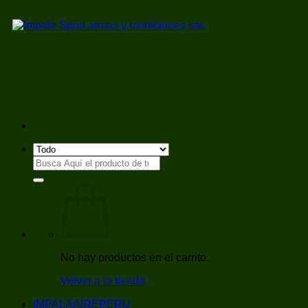
Saltar
al
contenido
Buscar
por:
No hay productos en el carrito.
Volver a la tienda
IMPALAAIREPERU