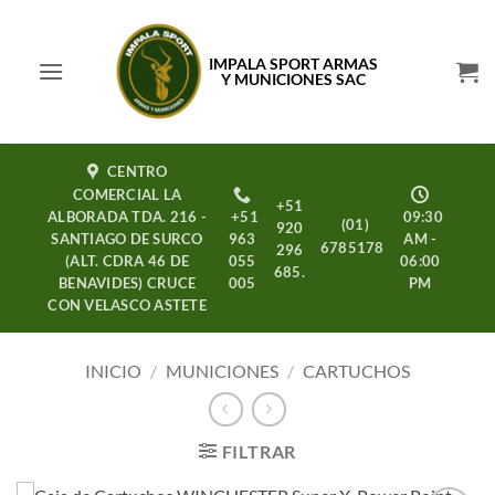
Saltar
al
IMPALA SPORT ARMAS
contenido
Y MUNICIONES SAC
CENTRO
COMERCIAL LA
+51
ALBORADA TDA. 216 -
+51
09:30
(01)
920
SANTIAGO DE SURCO
963
AM -
6785178
296
(ALT. CDRA 46 DE
055
06:00
685.
BENAVIDES) CRUCE
005
PM
CON VELASCO ASTETE
INICIO
/
MUNICIONES
/
CARTUCHOS
FILTRAR