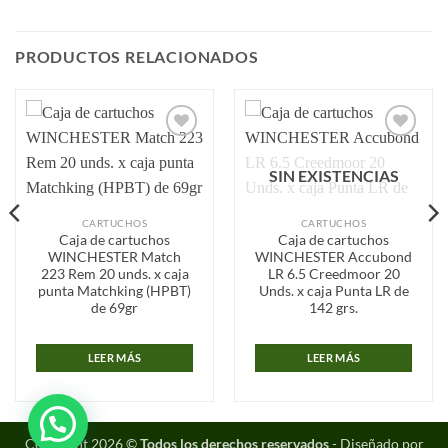
PRODUCTOS RELACIONADOS
Añadir
Añadir
a la
a la
SIN EXISTENCIAS
lista de
lista de
deseos
deseos
CARTUCHOS
CARTUCHOS
Caja de cartuchos
Caja de cartuchos
WINCHESTER Match
WINCHESTER Accubond
223 Rem 20 unds. x caja
LR 6.5 Creedmoor 20
punta Matchking (HPBT)
Unds. x caja Punta LR de
de 69gr
142 grs.
LEER MÁS
LEER MÁS
Copyright 2026 ©
Todos los derechos reservados
- Diseñado por