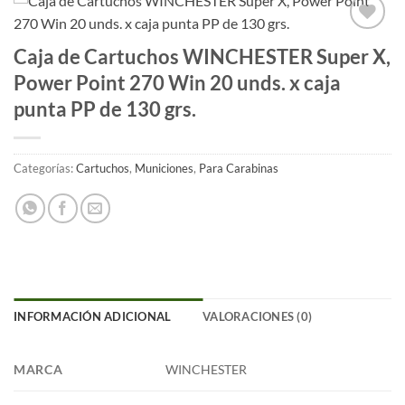
Añadir
Caja de Cartuchos WINCHESTER Super X,
a la
Power Point 270 Win 20 unds. x caja
lista
de
punta PP de 130 grs.
deseos
Categorías:
Cartuchos
,
Municiones
,
Para Carabinas
INFORMACIÓN ADICIONAL
VALORACIONES (0)
MARCA
WINCHESTER