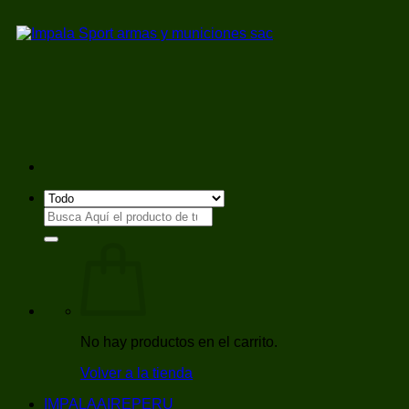
Saltar
al
contenido
Buscar
por:
No hay productos en el carrito.
Volver a la tienda
IMPALAAIREPERU