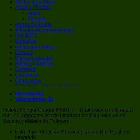
Anillos para Miras
Arcos y Flechas
Arcos
Flechas
Armas de Fuego
Artículos deportivos Pesca
BALINES
Baquetas
Bases para Miras
Blancos
Blancos para tiro
Botas y Licoreras
Cacerina
Cacerinas
Cantoneras
Carabinas - Armas de Fuego
Carabinas de Aire Comprimido
Descripción
Cargador de Cacerina
Valoraciones (0)
Chalecos / Chest Rigs
Chokes
Pistola Stoeger Cougar 8000 FT – Dual Color se entregará
Cintas Adhesivas
con: 2 Cargadores, Kit de Limpieza (cepillo), Manual de
CO2
Usuario y Maletin de Polímero.
Pistolas CO2
Correas
Estructura: Aleación Metálica Ligera y Riel Picatinny
Cuchillas
integrado