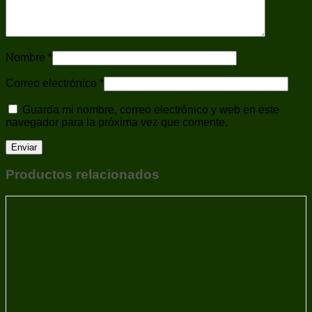
Pistolas - Armas de Fuego
Polos
Ponchos
Réplicas Accesorios
Repuestos
Nombre
*
Repuestos/Accesorios
Revólveres
Correo electrónico
*
Ropa
Sobaqueras
Guarda mi nombre, correo electrónico y web en este
Tiro Deportivo
navegador para la próxima vez que comente.
Trípodes
Uncategorized
Varas de Defensa
Productos relacionados