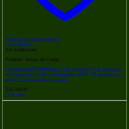
Añadir a la lista de deseos
Vista Rápida
Sin existencias
Pistolas - Armas de Fuego
Pistola RUGER MARK IV 22/45 Tactical 22 LR polímero-
acero pavon 10 tiros cañon pesado 4.40″, 02 cacerinas y
acces (con riel táctico y rosca)
S/
3,700.00
Leer más