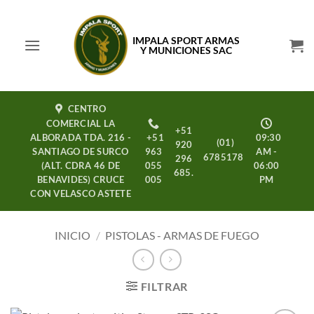
Saltar
al
IMPALA SPORT ARMAS
contenido
Y MUNICIONES SAC
CENTRO
COMERCIAL LA
+51
ALBORADA TDA. 216 -
+51
09:30
(01)
920
SANTIAGO DE SURCO
963
AM -
6785178
296
(ALT. CDRA 46 DE
055
06:00
685.
BENAVIDES) CRUCE
005
PM
CON VELASCO ASTETE
INICIO
/
PISTOLAS - ARMAS DE FUEGO
FILTRAR