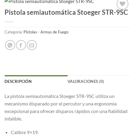
Pistola semiautomática Stoeger STR-9SC
Añadir
a la
lista
de
Categoría:
Pistolas - Armas de Fuego
deseos
DESCRIPCIÓN
VALORACIONES (0)
La pistola semiautomática Stoeger STR-9SC utiliza un
mecanismo disparado por el percutor y una ergonomía
excepcional para ofrecer disparos rápidos con una fiabilidad
infalible.
Calibre 9×19.