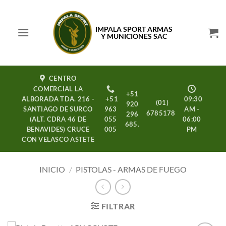
Saltar
al
IMPALA SPORT ARMAS
contenido
Y MUNICIONES SAC
CENTRO
COMERCIAL LA
+51
ALBORADA TDA. 216 -
+51
09:30
(01)
920
SANTIAGO DE SURCO
963
AM -
6785178
296
(ALT. CDRA 46 DE
055
06:00
685.
BENAVIDES) CRUCE
005
PM
CON VELASCO ASTETE
INICIO
/
PISTOLAS - ARMAS DE FUEGO
FILTRAR