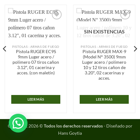
Añadir
Añadir
a la
a la
SIN EXISTENCIAS
lista de
lista de
deseos
deseos
PISTOLAS - ARMAS DE FUEGO
PISTOLAS - ARMAS DE FUEGO
Pistola RUGER EC9S
Pistola RUGER MAX-9
9mm Luger acero /
(Model N° 3500) 9mm
polímero 07 tiros cañon
Luger acero / polímero
3.12″, 01 cacerina y
10 y 12 tiros cañon de
acces. (con maletín)
3.20″, 02 cacerinas y
acces.
LEER MÁS
LEER MÁS
Copyright 2026 ©
Todos los derechos reservados
- Diseñado por
Hans Goytia