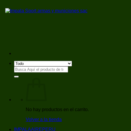
Saltar
al
contenido
Buscar
por:
No hay productos en el carrito.
Volver a la tienda
IMPALAAIREPERU