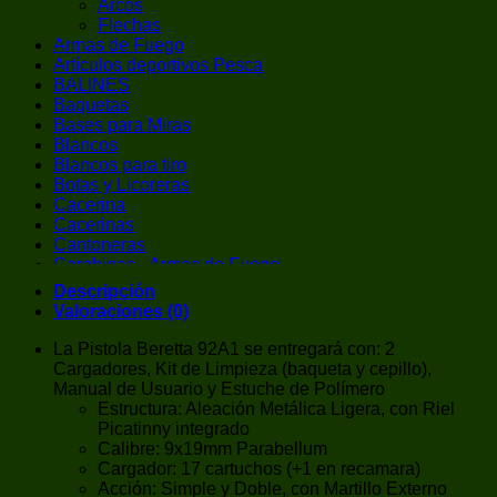
Arcos
Flechas
Armas de Fuego
Artículos deportivos Pesca
BALINES
Baquetas
Bases para Miras
Blancos
Blancos para tiro
Botas y Licoreras
Cacerina
Cacerinas
Cantoneras
Carabinas - Armas de Fuego
Carabinas de Aire Comprimido
Descripción
Cargador de Cacerina
Valoraciones (0)
Chalecos / Chest Rigs
Chokes
La Pistola Beretta 92A1 se entregará con: 2
Cintas Adhesivas
Cargadores, Kit de Limpieza (baqueta y cepillo),
CO2
Manual de Usuario y Estuche de Polímero
Pistolas CO2
Estructura: Aleación Metálica Ligera, con Riel
Correas
Picatinny integrado
Cuchillas
Calibre: 9x19mm Parabellum
Cuchilleria
Cargador: 17 cartuchos (+1 en recamara)
Cuchillos
Acción: Simple y Doble, con Martillo Externo