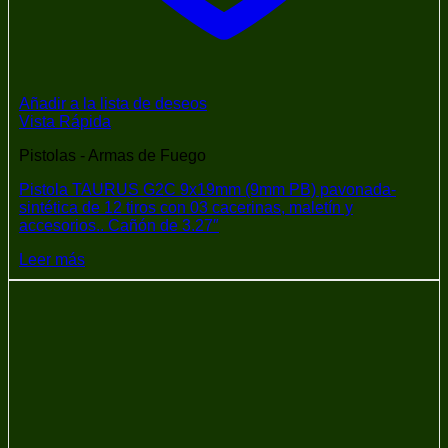
Añadir a la lista de deseos
Vista Rápida
Pistolas - Armas de Fuego
Pistola TAURUS G2C 9x19mm (9mm PB) pavonada-
sintética de 12 tiros con 03 cacerinas, maletín y
accesorios.. Cañón de 3.27″
Leer más