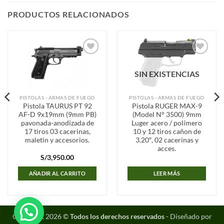
PRODUCTOS RELACIONADOS
Añadir
Añadir
a la
a la
SIN EXISTENCIAS
lista de
lista de
deseos
deseos
PISTOLAS - ARMAS DE FUEGO
PISTOLAS - ARMAS DE FUEGO
Pistola TAURUS PT 92
Pistola RUGER MAX-9
AF-D 9x19mm (9mm PB)
(Model N° 3500) 9mm
pavonada-anodizada de
Luger acero / polímero
17 tiros 03 cacerinas,
10 y 12 tiros cañon de
maletin y accesorios.
3.20″, 02 cacerinas y
acces.
S/
3,950.00
AÑADIR AL CARRITO
LEER MÁS
Copyright 2026 ©
Todos los derechos reservados
- Diseñado por