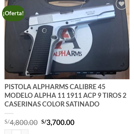
¡Oferta!
Añadir
a la
lista
de
deseos
PISTOLA ALPHARMS CALIBRE 45
MODELO ALPHA 11 1911 ACP 9 TIROS 2
CASERINAS COLOR SATINADO
El
El
4,800.00
3,700.00
S/
S/
precio
precio
PISTOLA ALPHARMS CALIBRE 45 MODELO ALPHA 11 1911 ACP 9 T