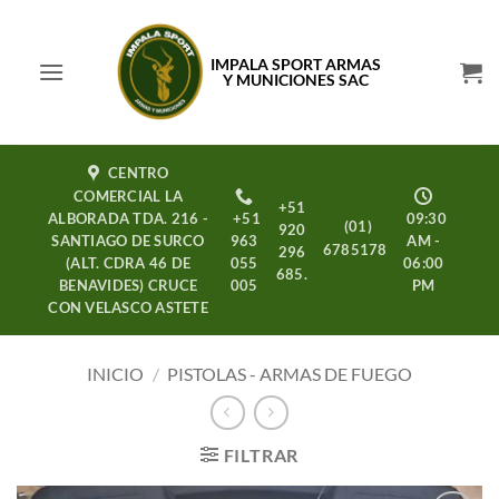
Saltar
al
IMPALA SPORT ARMAS
contenido
Y MUNICIONES SAC
CENTRO
COMERCIAL LA
+51
ALBORADA TDA. 216 -
+51
09:30
(01)
920
SANTIAGO DE SURCO
963
AM -
6785178
296
(ALT. CDRA 46 DE
055
06:00
685.
BENAVIDES) CRUCE
005
PM
CON VELASCO ASTETE
INICIO
/
PISTOLAS - ARMAS DE FUEGO
FILTRAR