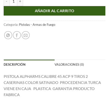
original
actual
era:
es:
AÑADIR AL CARRITO
S/4,800.00.
S/3,700.00.
Categoría:
Pistolas - Armas de Fuego
DESCRIPCIÓN
VALORACIONES (0)
PISTOLA ALPHARMS CALIBRE 45 ACP 9 TIROS 2
CASERINAS COLOR SATINADO PROCEDENCIA TURCA
VIENE EN CAJA PLASTICA GARANTIA PRODUCTO
FABRICA