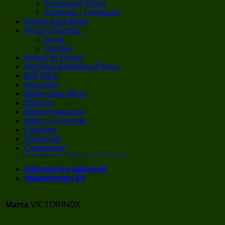
Accesorios Ropa
Linternas - Lamparas
Anillos para Miras
Arcos y Flechas
Arcos
Flechas
Armas de Fuego
Artículos deportivos Pesca
BALINES
Baquetas
Bases para Miras
Blancos
Blancos para tiro
Botas y Licoreras
Cacerina
Cacerinas
Cantoneras
Carabinas - Armas de Fuego
Carabinas de Aire Comprimido
Información adicional
Cargador de Cacerina
Valoraciones (0)
Chalecos / Chest Rigs
Chokes
Cintas Adhesivas
Marca
VICTORINOX
CO2
Pistolas CO2