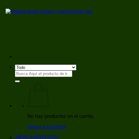
Saltar
al
contenido
Buscar
por:
No hay productos en el carrito.
Volver a la tienda
IMPALAAIREPERU