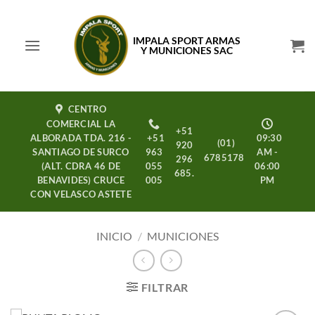
Saltar
al
IMPALA SPORT ARMAS
contenido
Y MUNICIONES SAC
CENTRO
COMERCIAL LA
+51
ALBORADA TDA. 216 -
+51
09:30
(01)
920
SANTIAGO DE SURCO
963
AM -
6785178
296
(ALT. CDRA 46 DE
055
06:00
685.
BENAVIDES) CRUCE
005
PM
CON VELASCO ASTETE
INICIO
/
MUNICIONES
FILTRAR