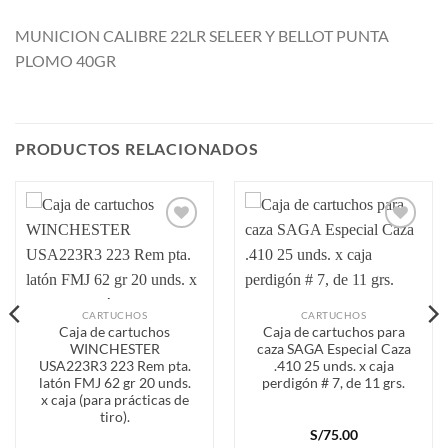
MUNICION CALIBRE 22LR SELEER Y BELLOT PUNTA
PLOMO 40GR
PRODUCTOS RELACIONADOS
Añadir
Añadir
a la
a la
lista de
lista de
deseos
deseos
CARTUCHOS
CARTUCHOS
Caja de cartuchos
Caja de cartuchos para
WINCHESTER
caza SAGA Especial Caza
USA223R3 223 Rem pta.
.410 25 unds. x caja
latón FMJ 62 gr 20 unds.
perdigón # 7, de 11 grs.
x caja (para prácticas de
tiro).
S/
75.00