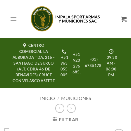
Saltar
al
IMPALA SPORT ARMAS
contenido
Y MUNICIONES SAC
CENTRO
COMERCIAL LA
+51
ALBORADA TDA. 216 -
+51
09:30
(01)
920
SANTIAGO DE SURCO
963
AM -
6785178
296
(ALT. CDRA 46 DE
055
06:00
685.
BENAVIDES) CRUCE
005
PM
CON VELASCO ASTETE
INICIO
/
MUNICIONES
FILTRAR