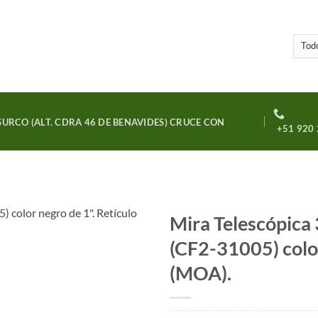
URCO (ALT. CDRA 46 DE BENAVIDES) CRUCE CON
+51 920 
Mira Telescópica
(CF2-31005) color
Añadir
a la
(MOA).
lista
de
deseos