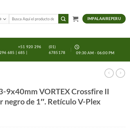
Buscar
IMPALAAIREPERU
por:
+51 920 296
(01)
296 685 |
685 |
6785178
09:30 AM - 06:00 PM
 3-9x40mm VORTEX Crossfire II
 negro de 1″. Retículo V-Plex