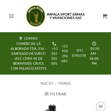
Saltar
al
IMPALA SPORT ARMAS
contenido
Y MUNICIONES SAC
CENTRO
COMERCIAL LA
+51
ALBORADA TDA. 216 -
+51
09:30
(01)
920
SANTIAGO DE SURCO
963
AM -
6785178
296
(ALT. CDRA 46 DE
055
06:00
685.
BENAVIDES) CRUCE
005
PM
CON VELASCO ASTETE
INICIO
/
MIRAS
FILTRAR