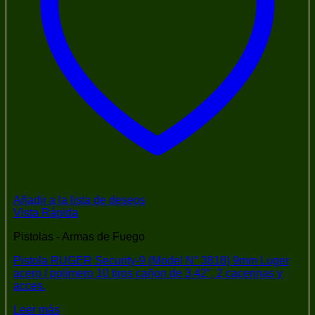
Añadir a la lista de deseos
Vista Rápida
Pistolas - Armas de Fuego
Pistola RUGER Security-9 (Model N° 3818) 9mm Luger
acero / polímero 10 tiros cañon de 3.42″, 2 cacerinas y
acces.
Leer más