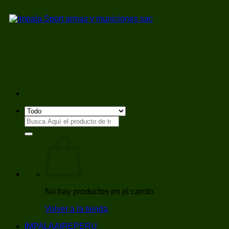
Saltar
al
contenido
Buscar
por:
No hay productos en el carrito.
Volver a la tienda
IMPALAAIREPERU