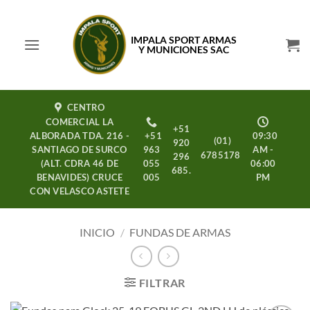
Saltar
al
IMPALA SPORT ARMAS
contenido
Y MUNICIONES SAC
CENTRO
COMERCIAL LA
+51
ALBORADA TDA. 216 -
+51
09:30
(01)
920
SANTIAGO DE SURCO
963
AM -
6785178
296
(ALT. CDRA 46 DE
055
06:00
685.
BENAVIDES) CRUCE
005
PM
CON VELASCO ASTETE
INICIO
/
FUNDAS DE ARMAS
FILTRAR