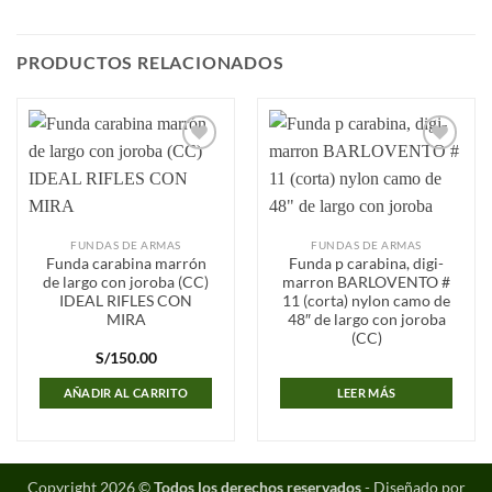
PRODUCTOS RELACIONADOS
Añadir
Añadir
a la
a la
lista de
lista de
deseos
deseos
FUNDAS DE ARMAS
FUNDAS DE ARMAS
Funda carabina marrón
Funda p carabina, digi-
de largo con joroba (CC)
marron BARLOVENTO #
IDEAL RIFLES CON
11 (corta) nylon camo de
MIRA
48″ de largo con joroba
(CC)
S/
150.00
AÑADIR AL CARRITO
LEER MÁS
Copyright 2026 ©
Todos los derechos reservados
- Diseñado por