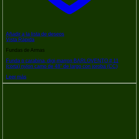
Añadir a la lista de deseos
Vista Rápida
Fundas de Armas
Funda p carabina, digi-marron BARLOVENTO # 11
(corta) nylon camo de 48″ de largo con joroba (CC)
Leer más