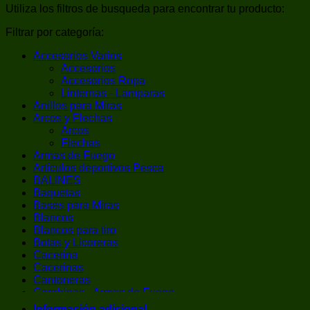
Utiliza los filtros de busqueda para encontrar tu producto:
Filtrar por categoría:
Accesorios Varios
Accesorios
Accesorios Ropa
Linternas - Lamparas
Anillos para Miras
Arcos y Flechas
Arcos
Flechas
Armas de Fuego
Artículos deportivos Pesca
BALINES
Baquetas
Bases para Miras
Blancos
Blancos para tiro
Botas y Licoreras
Cacerina
Cacerinas
Cantoneras
Carabinas - Armas de Fuego
Carabinas de Aire Comprimido
Información adicional