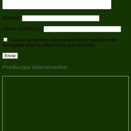
Multiherramientas
Municiones
Balines y Perdigones
Nombre
*
Cartuchos
Municiones Largas y Cortas
Correo electrónico
*
Navajas
Para Carabinas
Guarda mi nombre, correo electrónico y web en este
Para Pistolas
navegador para la próxima vez que comente.
Pistolas - Armas de Fuego
Polos
Ponchos
Réplicas Accesorios
Productos relacionados
Repuestos
Repuestos/Accesorios
Revólveres
Ropa
Sobaqueras
Tiro Deportivo
Trípodes
Uncategorized
Varas de Defensa