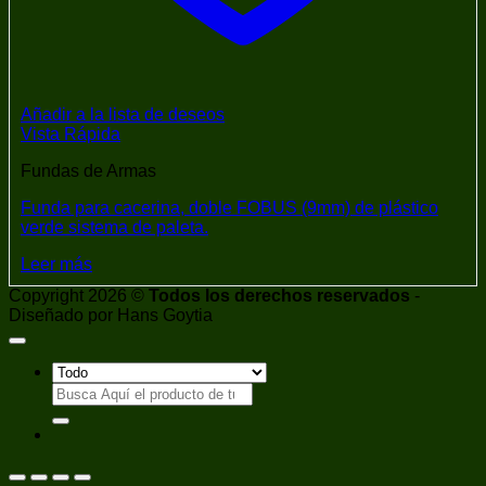
Añadir a la lista de deseos
Vista Rápida
Fundas de Armas
Funda para cacerina, doble FOBUS (9mm) de plástico
verde sistema de paleta.
Leer más
Copyright 2026 ©
Todos los derechos reservados
-
Diseñado por Hans Goytia
Buscar
por: