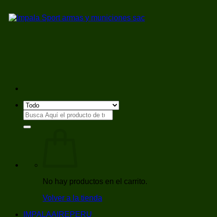
Saltar
al
contenido
Buscar
por:
No hay productos en el carrito.
Volver a la tienda
IMPALAAIREPERU