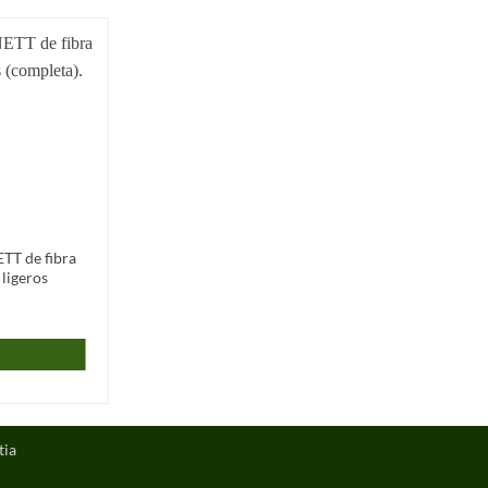
Añadir
a la
lista de
deseos
TT de fibra
 ligeros
tia