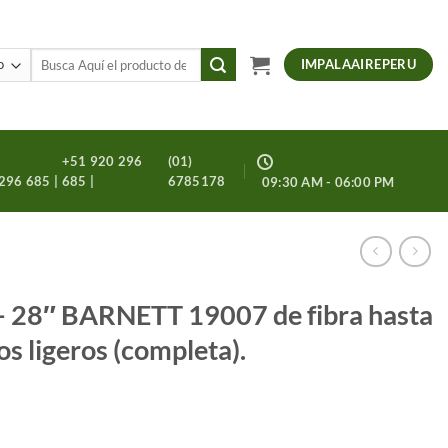
Buscar
IMPALAAIREPERU
por:
+51 920 296
(01)
296 685 |
685 |
6785178
09:30 AM - 06:00 PM
 – 28″ BARNETT 19007 de fibra hasta
os ligeros (completa).