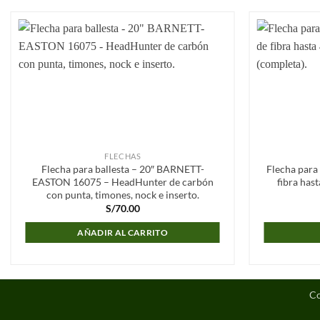
Añadir
a la
lista de
deseos
FLECHAS
Flecha para ballesta – 20″ BARNETT-
Flecha para
EASTON 16075 – HeadHunter de carbón
fibra hast
con punta, timones, nock e inserto.
S/
70.00
AÑADIR AL CARRITO
Co