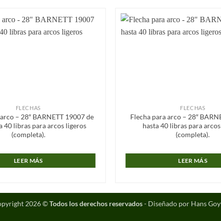
Añadir
a la
lista de
deseos
FLECHAS
FLECHAS
 arco – 28″ BARNETT 19007 de
Flecha para arco – 28″ BARNE
a 40 libras para arcos ligeros
hasta 40 libras para arcos
(completa).
(completa).
LEER MÁS
LEER MÁS
pyright 2026 ©
Todos los derechos reservados
- Diseñado por Hans Goy