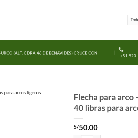
URCO (ALT. CDRA 46 DE BENAVIDES) CRUCE CON
+51 920 
Flecha para arco
40 libras para arc
Añadir
a la
lista
50.00
S/
de
deseos