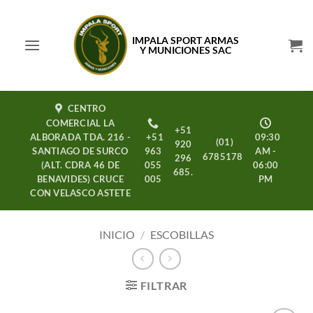
Saltar
al
IMPALA SPORT ARMAS
contenido
Y MUNICIONES SAC
CENTRO
COMERCIAL LA
+51
ALBORADA TDA. 216 -
+51
09:30
(01)
920
SANTIAGO DE SURCO
963
AM -
6785178
296
(ALT. CDRA 46 DE
055
06:00
685.
BENAVIDES) CRUCE
005
PM
CON VELASCO ASTETE
INICIO
/
ESCOBILLAS
FILTRAR