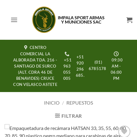
Saltar
al
IMPALA SPORT ARMAS
contenido
Y MUNICIONES SAC
CENTRO
COMERCIAL LA
+51
ALBORADA TDA. 216 -
+51
09:30
(01)
920
SANTIAGO DE SURCO
963
AM -
6785178
296
(ALT. CDRA 46 DE
055
06:00
685.
BENAVIDES) CRUCE
005
PM
CON VELASCO ASTETE
INICIO
/
REPUESTOS
FILTRAR