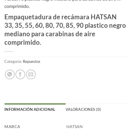
Añadir
a la
Empaquetadura de recámara HATSAN
lista
de
33, 35, 55, 60, 80, 70, 85, 90 plastico negro
deseos
mediano para carabinas de aire
comprimido.
Categoría:
Repuestos
INFORMACIÓN ADICIONAL
VALORACIONES (0)
MARCA
HATSAN