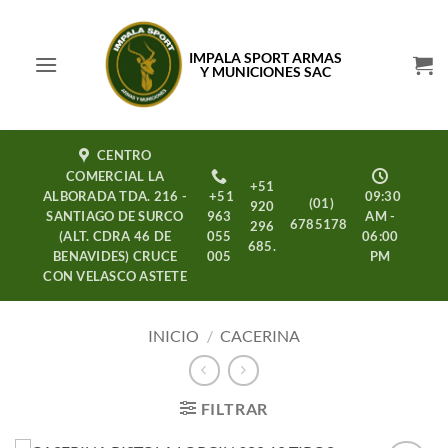
Saltar
al
IMPALA SPORT ARMAS
contenido
Y MUNICIONES SAC
CENTRO
COMERCIAL LA
+51
ALBORADA TDA. 216 -
+51
09:30
(01)
920
SANTIAGO DE SURCO
963
AM -
6785178
296
(ALT. CDRA 46 DE
055
06:00
685.
BENAVIDES) CRUCE
005
PM
CON VELASCO ASTETE
INICIO
/
CACERINA
FILTRAR