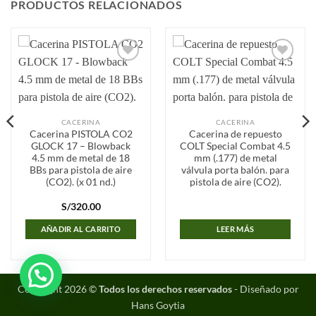
PRODUCTOS RELACIONADOS
Añadir
Añadir
a la
a la
lista de
lista de
deseos
deseos
CACERINA
CACERINA
Cacerina PISTOLA CO2
Cacerina de repuesto
GLOCK 17 – Blowback
COLT Special Combat 4.5
4.5 mm de metal de 18
mm (.177) de metal
BBs para pistola de aire
válvula porta balón. para
(CO2). (x 01 nd.)
pistola de aire (CO2).
S/
320.00
AÑADIR AL CARRITO
LEER MÁS
Copyright 2026 ©
Todos los derechos reservados
- Diseñado por
Hans Goytia