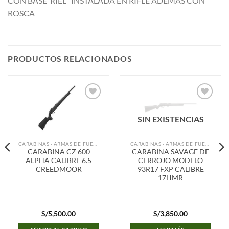
CON BASE RIEL INSTALADA EN RIFLE ADEMAS CON
ROSCA
PRODUCTOS RELACIONADOS
Añadir
Añadir
a la
a la
SIN EXISTENCIAS
lista de
lista de
deseos
deseos
CARABINAS - ARMAS DE FUEGO
CARABINAS - ARMAS DE FUEGO
CARABINA CZ 600
CARABINA SAVAGE DE
ALPHA CALIBRE 6.5
CERROJO MODELO
CREEDMOOR
93R17 FXP CALIBRE
17HMR
S/
5,500.00
S/
3,850.00
o
l