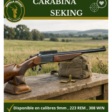
Añadir
a la
lista
de
deseos