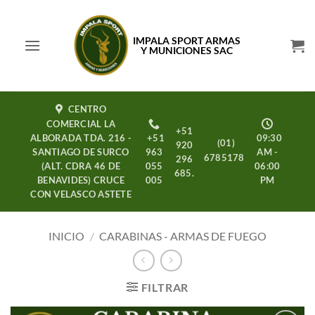
Saltar
al
IMPALA SPORT ARMAS
contenido
Y MUNICIONES SAC
CENTRO
COMERCIAL LA
+51
ALBORADA TDA. 216 -
+51
09:30
(01)
920
SANTIAGO DE SURCO
963
AM -
6785178
296
(ALT. CDRA 46 DE
055
06:00
685.
BENAVIDES) CRUCE
005
PM
CON VELASCO ASTETE
INICIO
/
CARABINAS - ARMAS DE FUEGO
FILTRAR