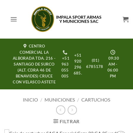
Saltar
al
IMPALA SPORT ARMAS
contenido
Y MUNICIONES SAC
CENTRO
COMERCIAL LA
+51
ALBORADA TDA. 216 -
+51
09:30
(01)
920
SANTIAGO DE SURCO
963
AM -
6785178
296
(ALT. CDRA 46 DE
055
06:00
685.
BENAVIDES) CRUCE
005
PM
CON VELASCO ASTETE
INICIO
/
MUNICIONES
/
CARTUCHOS
FILTRAR