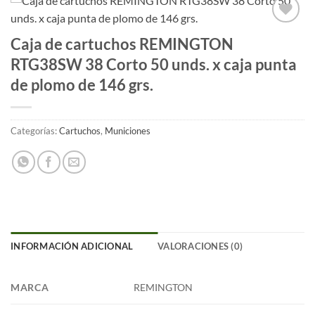
Añadir
Caja de cartuchos REMINGTON
a la
RTG38SW 38 Corto 50 unds. x caja punta
lista
de
de plomo de 146 grs.
deseos
Categorías:
Cartuchos
,
Municiones
INFORMACIÓN ADICIONAL
VALORACIONES (0)
MARCA
REMINGTON