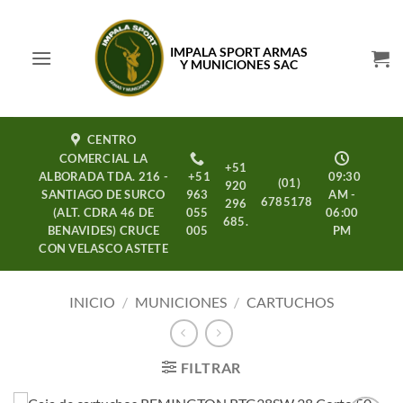
Saltar
al
IMPALA SPORT ARMAS
contenido
Y MUNICIONES SAC
CENTRO
COMERCIAL LA
+51
ALBORADA TDA. 216 -
+51
09:30
(01)
920
SANTIAGO DE SURCO
963
AM -
6785178
296
(ALT. CDRA 46 DE
055
06:00
685.
BENAVIDES) CRUCE
005
PM
CON VELASCO ASTETE
INICIO
/
MUNICIONES
/
CARTUCHOS
FILTRAR