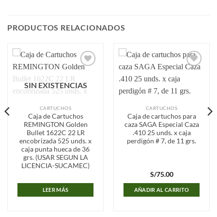
PRODUCTOS RELACIONADOS
Añadir
Añadir
a la
a la
SIN EXISTENCIAS
lista de
lista de
deseos
deseos
CARTUCHOS
CARTUCHOS
Caja de Cartuchos
Caja de cartuchos para
REMINGTON Golden
caza SAGA Especial Caza
Bullet 1622C 22 LR
.410 25 unds. x caja
encobrizada 525 unds. x
perdigón # 7, de 11 grs.
caja punta hueca de 36
grs. (USAR SEGUN LA
LICENCIA-SUCAMEC)
S/
75.00
LEER MÁS
AÑADIR AL CARRITO