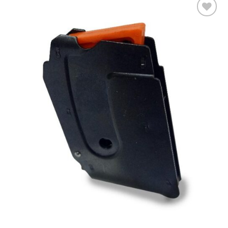
Añadir
a la
lista
de
deseos