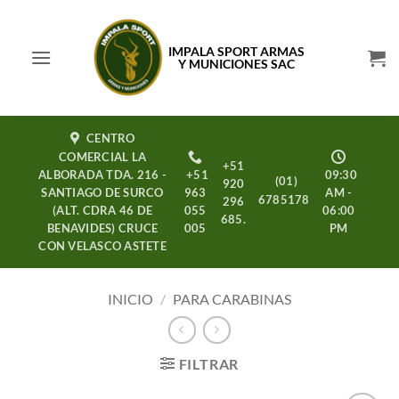
Saltar
al
IMPALA SPORT ARMAS
contenido
Y MUNICIONES SAC
CENTRO
COMERCIAL LA
+51
ALBORADA TDA. 216 -
+51
09:30
(01)
920
SANTIAGO DE SURCO
963
AM -
6785178
296
(ALT. CDRA 46 DE
055
06:00
685.
BENAVIDES) CRUCE
005
PM
CON VELASCO ASTETE
INICIO
/
PARA CARABINAS
FILTRAR