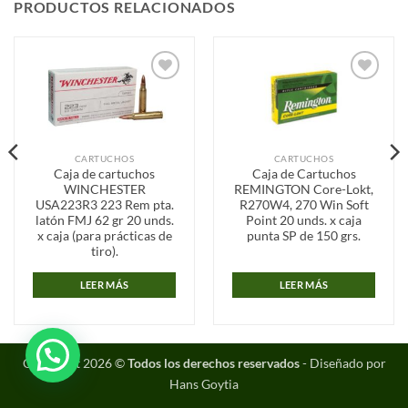
PRODUCTOS RELACIONADOS
Añadir
Añadir
a la
a la
lista de
lista de
deseos
deseos
CARTUCHOS
CARTUCHOS
Caja de cartuchos
Caja de Cartuchos
WINCHESTER
REMINGTON Core-Lokt,
USA223R3 223 Rem pta.
R270W4, 270 Win Soft
latón FMJ 62 gr 20 unds.
Point 20 unds. x caja
x caja (para prácticas de
punta SP de 150 grs.
tiro).
LEER MÁS
LEER MÁS
Copyright 2026 ©
Todos los derechos reservados
- Diseñado por
Hans Goytia